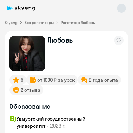
Skyeng
Все репетиторы
Репетитор Любовь
Любовь
Skyeng Chat
online
5
от 1090 ₽ за урок
2 года опыта
2 отзыва
Образование
Удмуртский государственный
•
2023 г.
университет