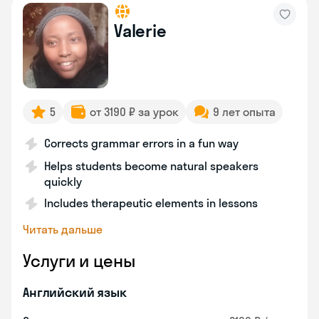
Valerie
5
от 3190 ₽ за урок
9 лет опыта
Corrects grammar errors in a fun way
Helps students become natural speakers
quickly
Includes therapeutic elements in lessons
Читать дальше
Услуги и цены
Английский язык