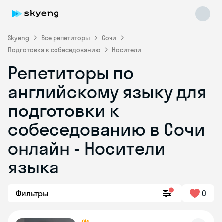
Skyeng
Все репетиторы
Сочи
Подготовка к собеседованию
Носители
Репетиторы по
английскому языку для
подготовки к
собеседованию в Сочи
Skyeng Chat
online
онлайн - Носители
языка
Фильтры
0