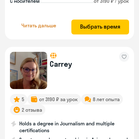
С носителем
от 3190 ₽ / урок
Читать дальше
Выбрать время
Carrey
5
от 3190 ₽ за урок
8 лет опыта
2 отзыва
Holds a degree in Journalism and multiple
certifications