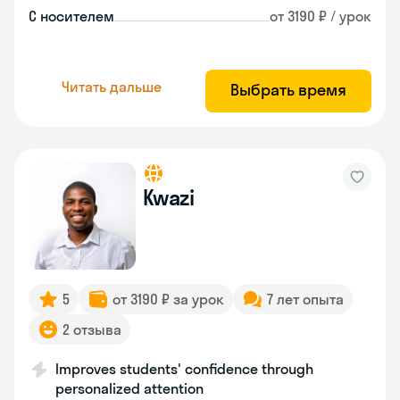
С носителем
от 3190 ₽ / урок
Читать дальше
Выбрать время
Kwazi
5
от 3190 ₽ за урок
7 лет опыта
2 отзыва
Improves students' confidence through
personalized attention