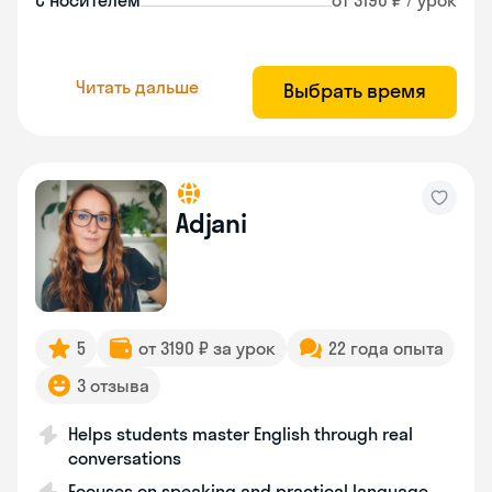
С носителем
от 3190 ₽ / урок
Читать дальше
Выбрать время
Adjani
5
от 3190 ₽ за урок
22 года опыта
3 отзыва
Helps students master English through real
conversations
Focuses on speaking and practical language