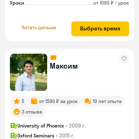
Уроки
от 1090 ₽ / урок
Читать дальше
Выбрать время
Максим
5
от 1590 ₽ за урок
10 лет опыта
3 отзыва
•
2009 г.
University of Phoenix
•
2015 г.
Oxford Seminars