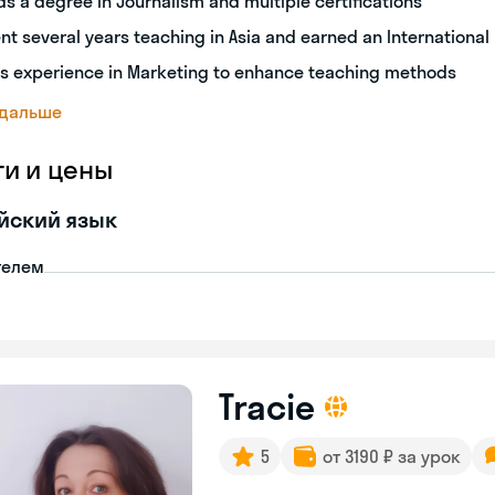
ds a degree in Journalism and multiple certifications
nt several years teaching in Asia and earned an International
s experience in Marketing to enhance teaching methods
 дальше
ги и цены
йский язык
телем
Tracie
5
от 3190 ₽ за урок