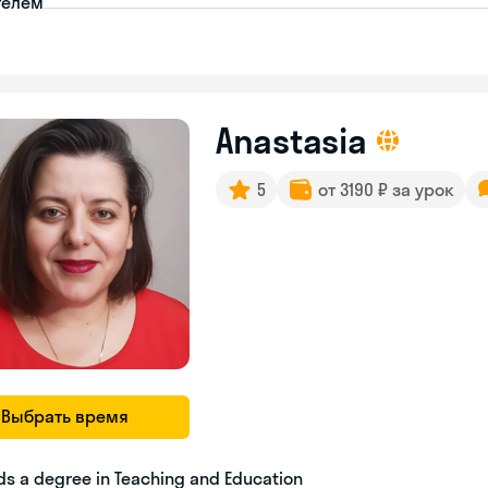
телем
Anastasia
5
от 3190 ₽ за урок
Выбрать время
ds a degree in Teaching and Education