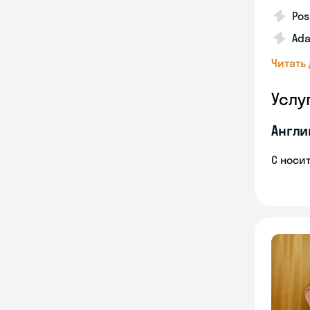
Pos
Ada
Читать
Услу
Англи
С носи