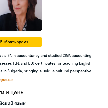
Выбрать время
ds a BA in accountancy and studied CIMA accounting
sesses TEFL and BEC certificates for teaching English
es in Bulgaria, bringing a unique cultural perspective
 дальше
ги и цены
йский язык