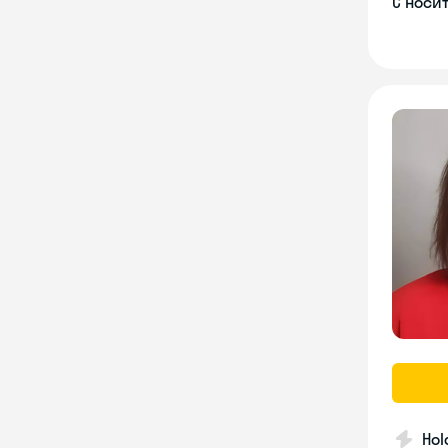
С носи
Hol