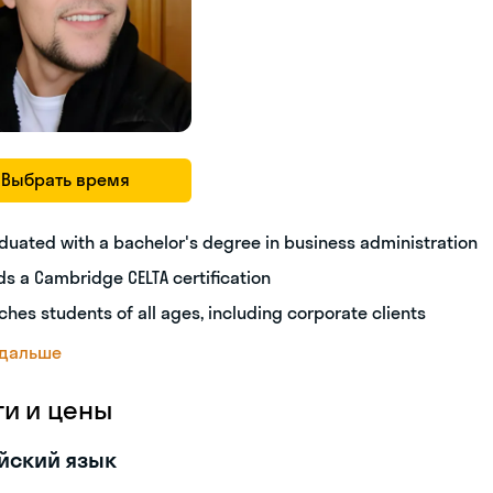
Выбрать время
duated with a bachelor's degree in business administration
ds a Cambridge CELTA certification
ches students of all ages, including corporate clients
 дальше
ги и цены
йский язык