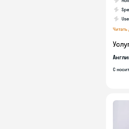
Hol
Spe
Use
Читать
Услу
Англи
С носи