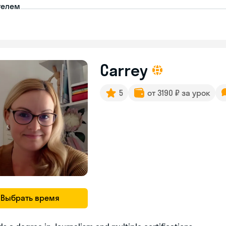
телем
Carrey
5
от 3190 ₽ за урок
Выбрать время