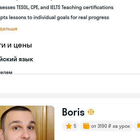
sesses TESOL, CPE, and IELTS Teaching certifications
pts lessons to individual goals for real progress
 дальше
ги и цены
йский язык
телем
Boris
5
от 3190 ₽ за урок