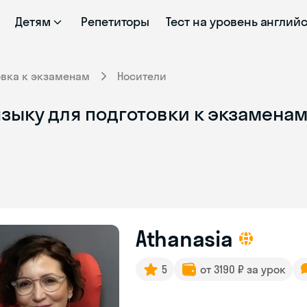
Детям
Репетиторы
Тест на уровень англий
овка к экзаменам
Носители
зыку для подготовки к экзаменам
Athanasia
5
от 3190 ₽ за урок