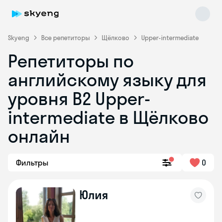
Skyeng
Все репетиторы
Щёлково
Upper-intermediate
Репетиторы по
английскому языку для
уровня B2 Upper-
intermediate в Щёлково
онлайн
Skyeng Chat
online
Фильтры
0
Юлия