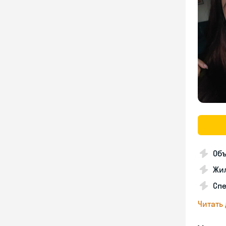
Об
Жил
Сп
Читать