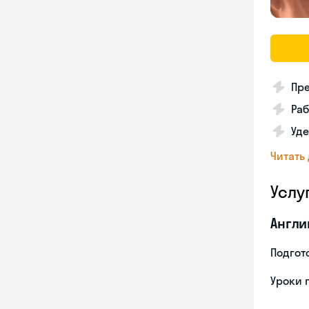
Пре
Раб
Уде
Читать
Услу
Англи
Подгото
Уроки 