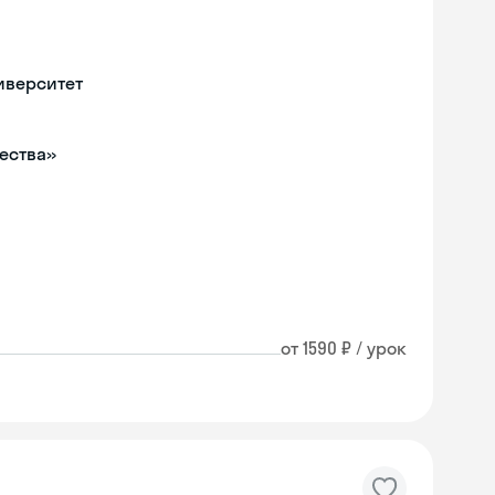
иверситет
ества»
от 1590 ₽ / урок