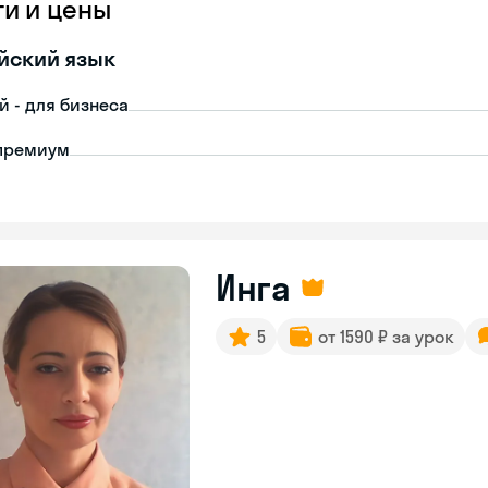
ги и цены
йский язык
й - для бизнеса
премиум
Инга
5
от 1590 ₽ за урок