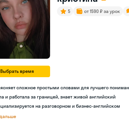
5
от 1590 ₽ за урок
Выбрать время
ъясняет сложное простыми словами для лучшего понима
а и работала за границей, знает живой английский
ециализируется на разговорном и бизнес-английском
 дальше