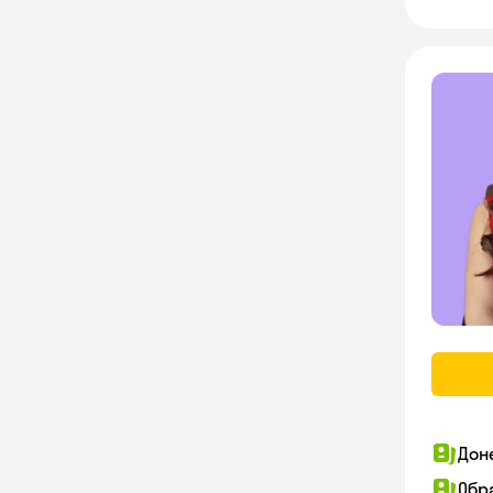
Дон
Обр