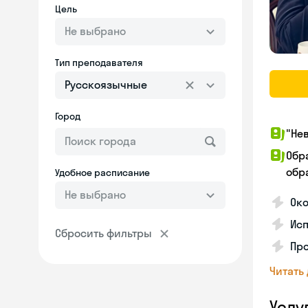
Цель
Не выбрано
Тип преподавателя
Русскоязычные
Город
"Не
Обр
обра
Удобное расписание
Не выбрано
Око
Ис
Сбросить фильтры
Про
Читать
Услу