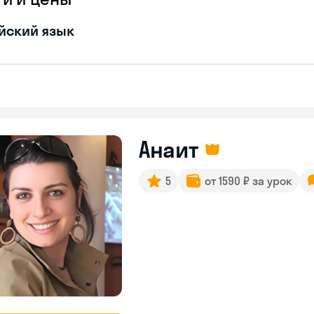
йский язык
Анаит
5
от 1590 ₽ за урок