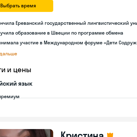
Выбрать время
ончила Ереванский государственный лингвистический ун
лучила образование в Швеции по программе обмена
инимала участие в Международном форуме «Дети Содруж
 дальше
ги и цены
йский язык
премиум
Кристина