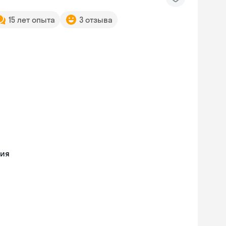
15 лет опыта
3 отзыва
ния