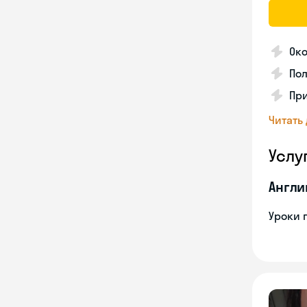
Ок
По
Пр
Читать
Услу
Англи
Уроки 