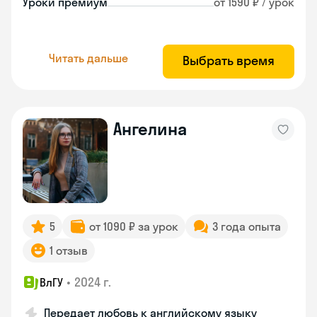
Уроки премиум
от 1590 ₽ / урок
Читать дальше
Выбрать время
Ангелина
5
от 1090 ₽ за урок
3 года опыта
1 отзыв
•
2024 г.
ВлГУ
Передает любовь к английскому языку