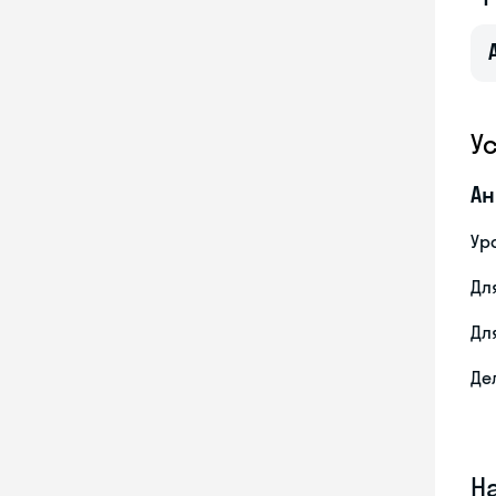
У
Ан
Ур
Дл
Дл
Де
Н