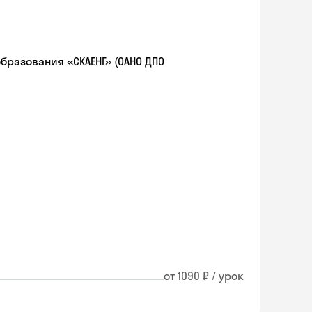
разования «СКАЕНГ» (ОАНО ДПО
от 1090 ₽ / урок
Skyeng Chat
online