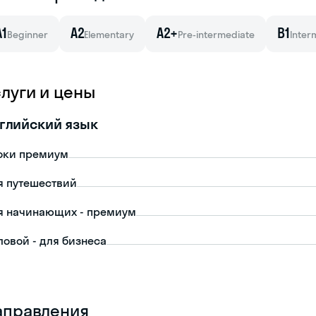
A1
A2
A2+
B1
Beginner
Elementary
Pre-intermediate
Inter
слуги и цены
глийский язык
оки премиум
я путешествий
я начинающих - премиум
ловой - для бизнеса
аправления