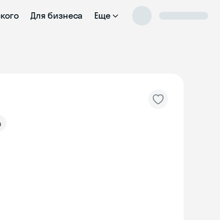
ского
Для бизнеса
Еще
а