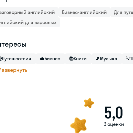
азговорный английский
Бизнес-английский
Для пут
нглийский для взрослых
нтересы

Путешествия
💼
Бизнес
📚
Книги
🎵
Музыка
💡
Развернуть
5,0
3 оценки