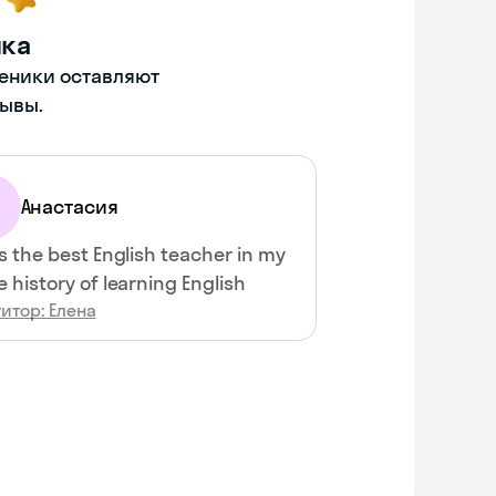
нка
ченики оставляют
ывы.
Анастасия
is the best English teacher in my
e history of learning English
итор: Елена