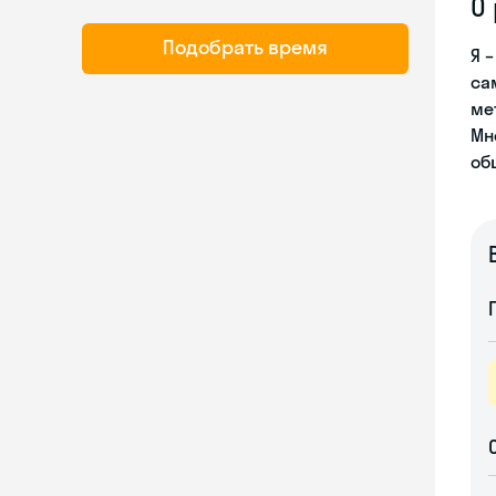
О
Подобрать время
Я 
са
ме
Мн
об