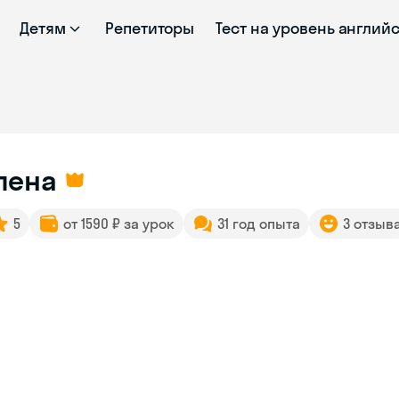
Детям
Репетиторы
Тест на уровень англий
лена
5
от 1590 ₽ за урок
31 год опыта
3 отзыв