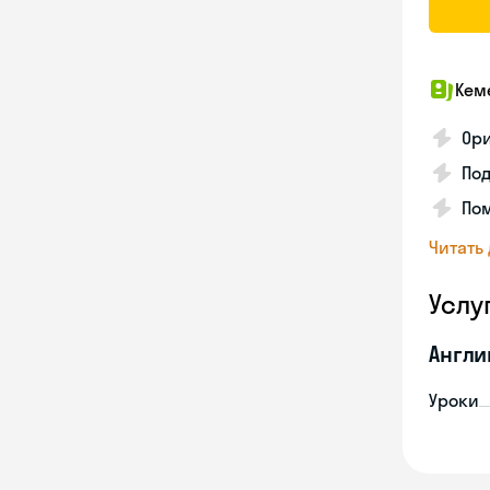
Кем
Ори
Под
Пом
Читать
Услу
Англи
Уроки