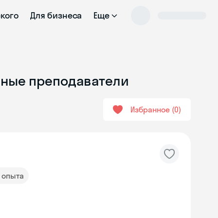
ского
Для бизнеса
Еще
ычные преподаватели
Избранное
0
т опыта