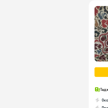
Тад
Ок
Пр