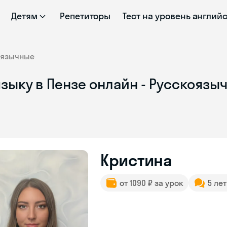
Детям
Репетиторы
Тест на уровень англий
оязычные
языку в Пензе онлайн - Русскояз
Кристина
от 1090 ₽ за урок
5 ле