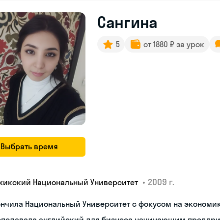
Сангина
5
от 1880 ₽ за урок
Выбрать время
•
2009 г.
жикский Национальный Университет
ончила Национальный Университет с фокусом на экономи
еподавала английский для бизнеса начинающим предпр