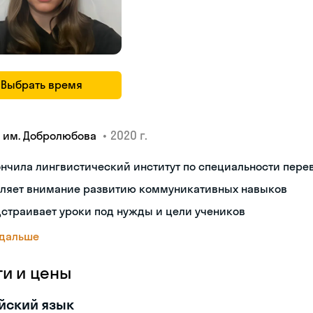
Выбрать время
•
2020 г.
У им. Добролюбова
нчила лингвистический институт по специальности пере
еляет внимание развитию коммуникативных навыков
страивает уроки под нужды и цели учеников
 дальше
ги и цены
йский язык