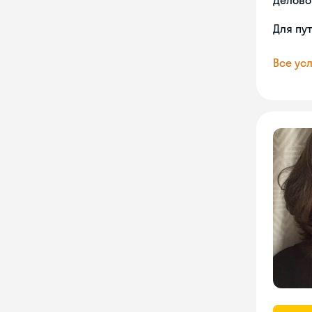
Делово
Для пу
Все усл