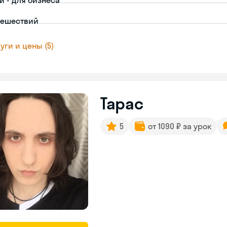
й - для бизнеса
тешествий
уги и цены (5)
Тарас
5
от 1090 ₽ за урок