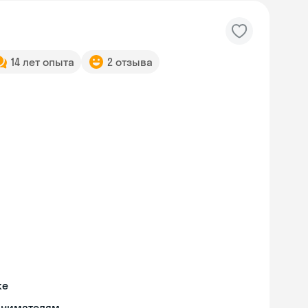
14 лет опыта
2 отзыва
ке
инимателям