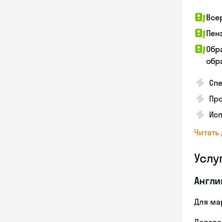
Все
Пен
Обр
обра
Спе
Пр
Исп
Читать
Услу
Англи
Для ма