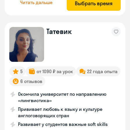
Читать дальше
Выбрать время
Татевик
5
от 1090 ₽ за урок
22 года опыта
6 отзывов
Окончила университет по направлению
«лингвистика»
Прививает любовь к языку и культуре
англоговорящих стран
Развивает у студентов важные soft skills