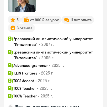
5
от 900 ₽ за урок
11 лет опыта
3 отзыва
Ереванский лингвистический университет
•
2007 г.
"Интелингва"
Ереванский лингвистический университет
•
2009 г.
"Интелингва"
•
2025 г.
Advanced grammar
•
2025 г.
IELTS Frontiers
•
2025 г.
TCOS Accent
•
2025 г.
TCOS Teacher
•
2025 г.
TCOW Teacher
Обладает международным опытом