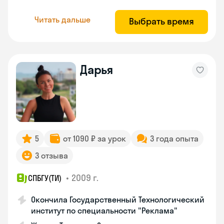
Читать дальше
Выбрать время
Дарья
5
от 1090 ₽ за урок
3 года опыта
3 отзыва
•
2009 г.
СПБГУ(ТИ)
Окончила Государственный Технологический
институт по специальности "Реклама"