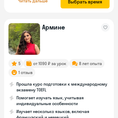
Читать дальше
Выбрать время
Армине
5
от 1090 ₽ за урок
8 лет опыта
1 отзыв
Прошла курс подготовки к международному
экзамену TOEFL
Помогает изучать язык, учитывая
индивидуальные особенности
Изучает несколько языков, включая
французский и немецкий