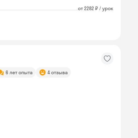
от 2282 ₽ / урок
6 лет опыта
4 отзыва
Skyeng Chat
online