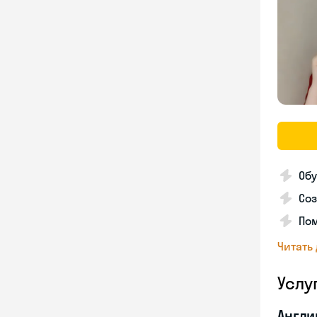
Обу
Со
По
Читать
Услу
Англи