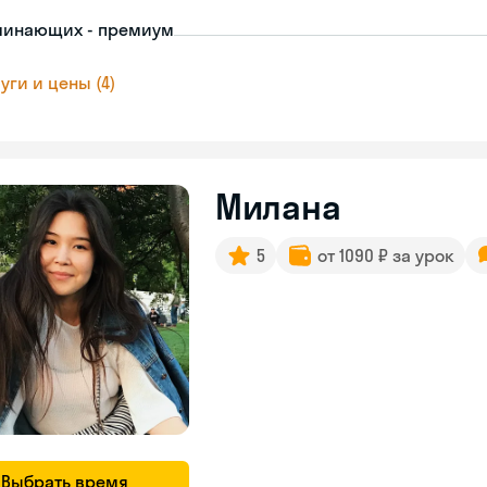
чинающих - премиум
уги и цены (4)
Милана
5
от 1090 ₽ за урок
Выбрать время