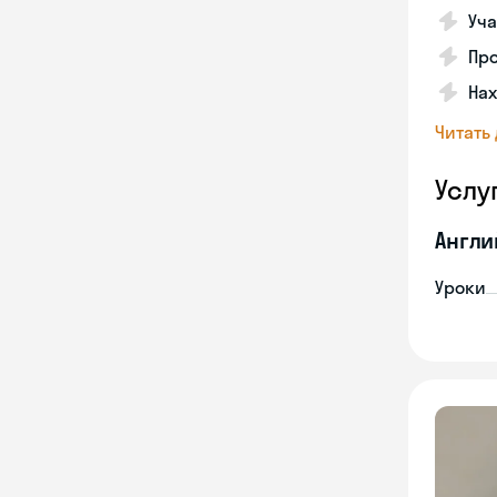
Уча
Про
На
Читать
Услу
Англи
Уроки