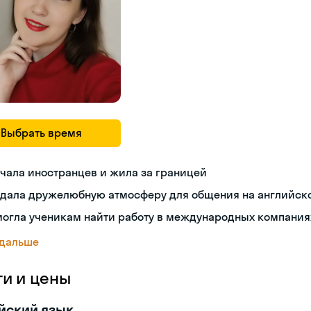
Выбрать время
чала иностранцев и жила за границей
здала дружелюбную атмосферу для общения на английск
могла ученикам найти работу в международных компания
 дальше
ги и цены
йский язык