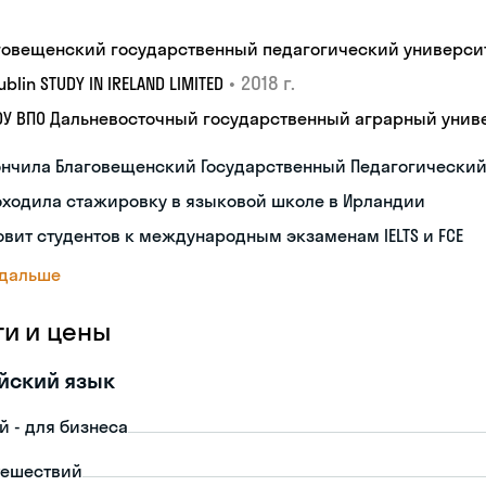
говещенский государственный педагогический универси
•
2018 г.
Dublin STUDY IN IRELAND LIMITED
ОУ ВПО Дальневосточный государственный аграрный унив
ончила Благовещенский Государственный Педагогический
оходила стажировку в языковой школе в Ирландии
овит студентов к международным экзаменам IELTS и FCE
 дальше
ги и цены
йский язык
й - для бизнеса
тешествий