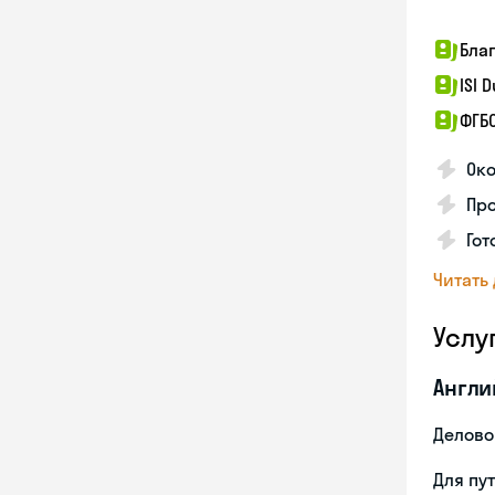
Бла
ISI 
ФГБ
Ок
Пр
Гот
Читать
Услу
Англи
Делово
Для пу