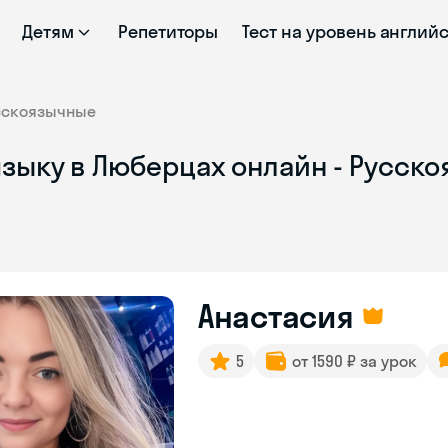
Детям
Репетиторы
Тест на уровень англий
сскоязычные
языку в Люберцах онлайн - Русск
Анастасия
5
от 1590 ₽ за урок