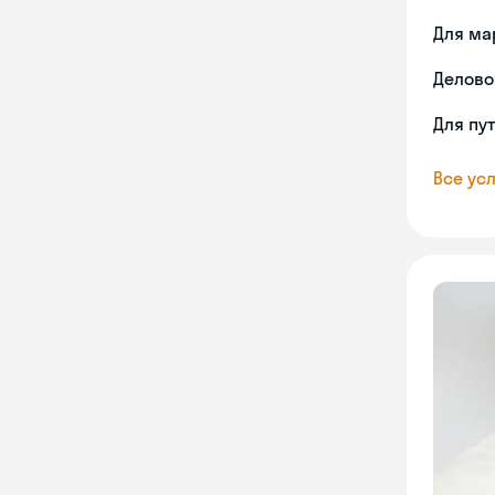
Для ма
Делово
Для пу
Все усл