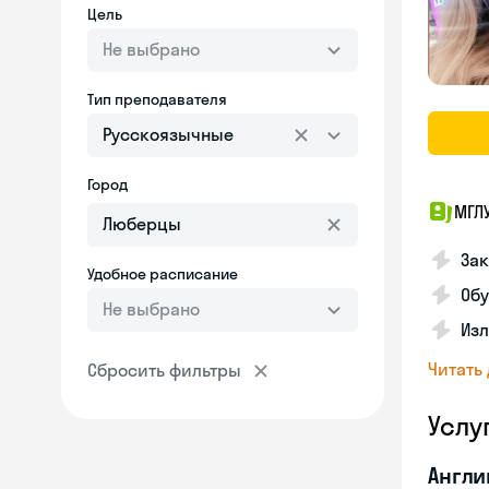
Цель
Не выбрано
Тип преподавателя
Русскоязычные
Город
МГЛ
За
Удобное расписание
Обу
Не выбрано
Изл
Читать
Сбросить фильтры
Услу
Англи