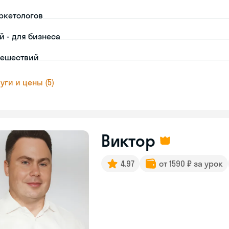
ркетологов
й - для бизнеса
тешествий
уги и цены (5)
Виктор
4.97
от 1590 ₽ за урок