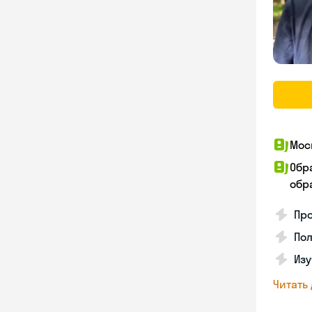
Мос
Обр
обра
Пр
Пол
Изу
Читать