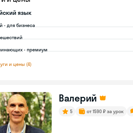
йский язык
й - для бизнеса
тешествий
чинающих - премиум
уги и цены (4)
Валерий
5
от 1590 ₽ за урок