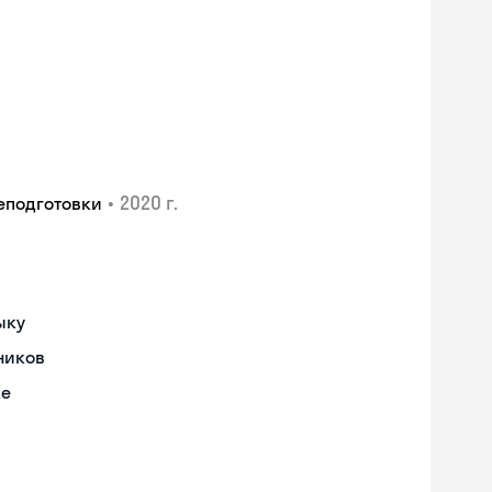
•
2020 г.
еподготовки
ыку
ников
ке