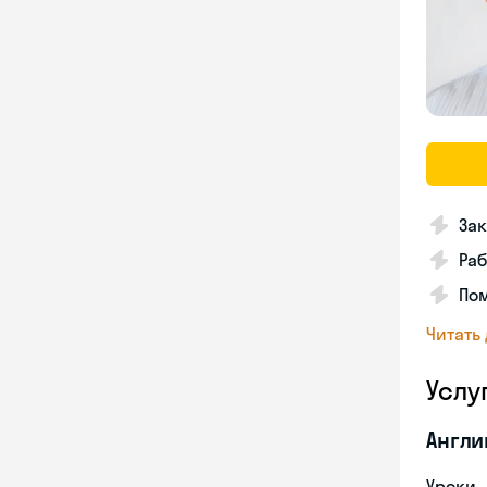
Зак
Раб
Пом
Читать
Услу
Англи
Уроки