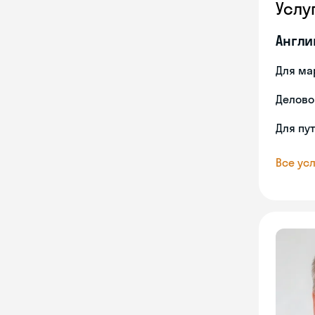
Услу
Англи
Для ма
Делово
Для пу
Все усл