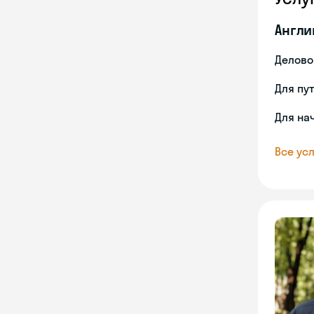
Англи
Делово
Для пу
Для на
Все усл