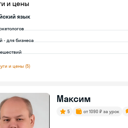
ги и цены
йский язык
ркетологов
й - для бизнеса
тешествий
уги и цены (5)
Максим
5
от 1090 ₽ за урок