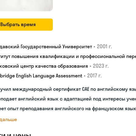
Выбрать время
•
2001 г.
давский Государственный Университет
титут повышения квалификации и профессиональной пер
•
2023 г.
ковский центр качества образования
•
2017 г.
bridge English Language Assessment
лучил международный сертификат CAE по английскому яз
подает английский язык с адаптацией под интересы уче
ет опыт преподавания английского на французском язы
 дальше
ги и цены