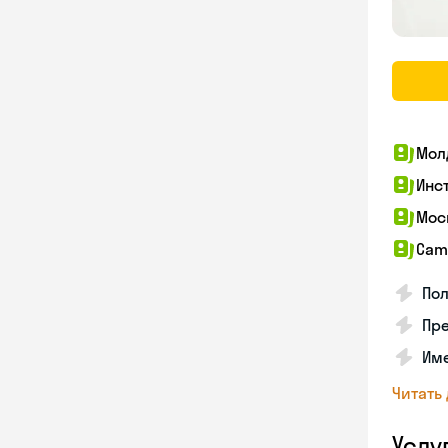
Мол
Инс
Мос
Cam
По
Пре
Име
Читать
Услу