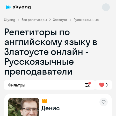
Skyeng
Все репетиторы
Златоуст
Русскоязычные
Репетиторы по
английскому языку в
Златоусте онлайн -
Русскоязычные
преподаватели
Skyeng Chat
online
Фильтры
0
Денис