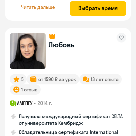
Читать дальше
Выбрать время
Любовь
5
от 1590 ₽ за урок
13 лет опыта
1 отзыв
•
2014 г.
АМГПГУ
Получила международный сертификат CELTA
от университета Кембридж
Обладательница сертификата International