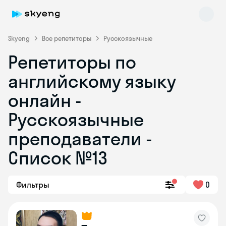
Skyeng
Все репетиторы
Русскоязычные
Репетиторы по
английскому языку
онлайн -
Русскоязычные
преподаватели -
Skyeng Chat
online
Список №13
Фильтры
0