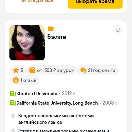
Выбрать время
Бэлла
5
от 1590 ₽ за урок
21 год опыта
1 отзыв
•
2012 г.
Stanford University
•
2008 г.
California State University, Long Beach
Владеет несколькими акцентами
английского языка
Готовит к международным экзаменам и