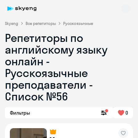
Skyeng
Все репетиторы
Русскоязычные
Репетиторы по
английскому языку
онлайн -
Русскоязычные
преподаватели -
Skyeng Chat
online
Список №56
Фильтры
0