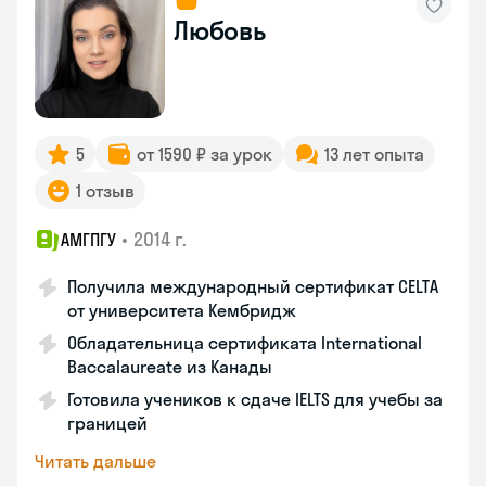
Любовь
5
от 1590 ₽ за урок
13 лет опыта
1 отзыв
•
2014 г.
АМГПГУ
Получила международный сертификат CELTA
от университета Кембридж
Обладательница сертификата International
Baccalaureate из Канады
Готовила учеников к сдаче IELTS для учебы за
границей
Читать дальше