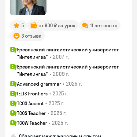
5
от 900 ₽ за урок
11 лет опыта
3 отзыва
Ереванский лингвистический университет
•
2007 г.
"Интелингва"
Ереванский лингвистический университет
•
2009 г.
"Интелингва"
•
2025 г.
Advanced grammar
•
2025 г.
IELTS Frontiers
•
2025 г.
TCOS Accent
•
2025 г.
TCOS Teacher
•
2025 г.
TCOW Teacher
Обладает международным опытом