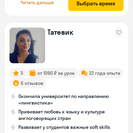
Читать дальше
Выбрать время
Татевик
5
от 1090 ₽ за урок
22 года опыта
6 отзывов
Окончила университет по направлению
«лингвистика»
Прививает любовь к языку и культуре
англоговорящих стран
Развивает у студентов важные soft skills