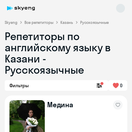
Skyeng
Все репетиторы
Казань
Русскоязычные
Репетиторы по
английскому языку в
Казани -
Русскоязычные
Skyeng Chat
online
Фильтры
0
Медина