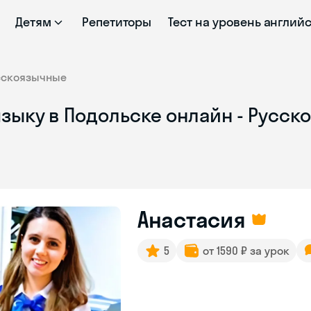
Детям
Репетиторы
Тест на уровень англий
сскоязычные
языку в Подольске онлайн - Русс
Анастасия
5
от 1590 ₽ за урок