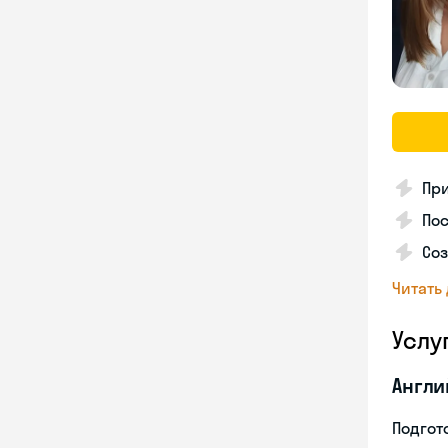
Пр
Пос
Со
Читать
Услу
Англи
Подгото