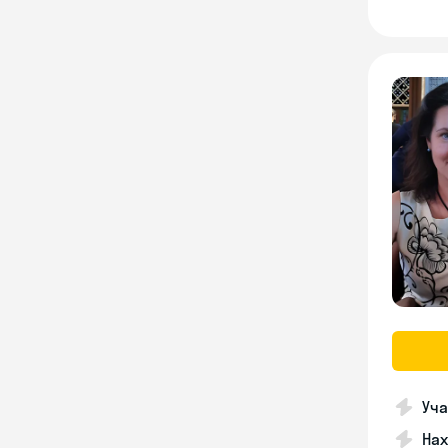
Уча
На