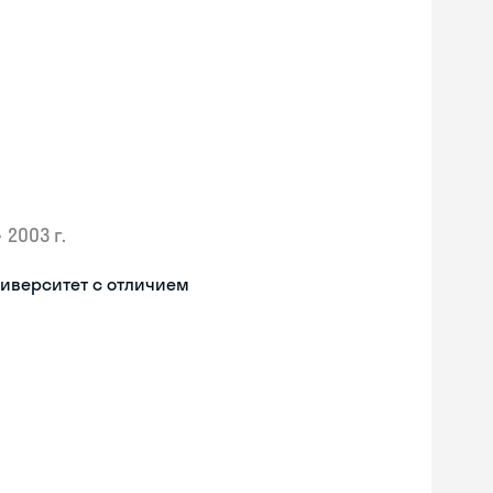
•
2003 г.
иверситет с отличием
Skyeng Chat
online