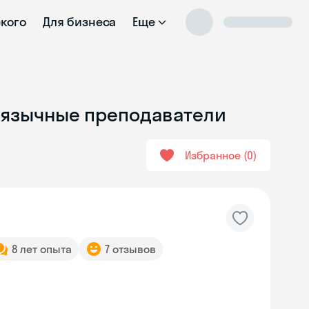
ского
Для бизнеса
Еще
коязычные преподаватели
Избранное
0
8 лет опыта
7 отзывов