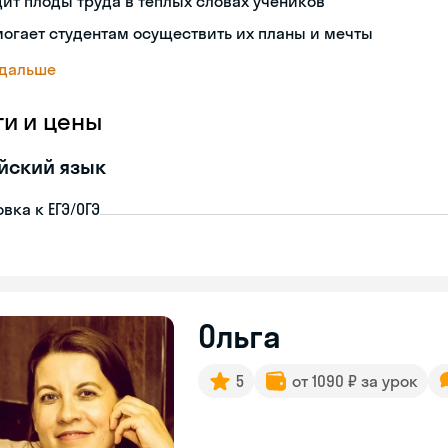
ит плоды труда в теплых словах учеников
огает студентам осуществить их планы и мечты
 дальше
ги и цены
йский язык
вка к ЕГЭ/ОГЭ
Ольга
5
от 1090 ₽ за урок