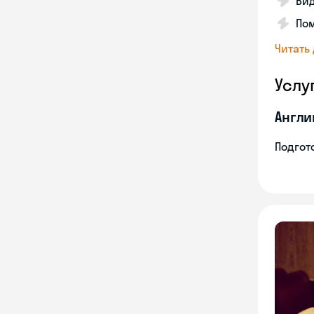
Вид
Пом
Читать
Услу
Англи
Подгото