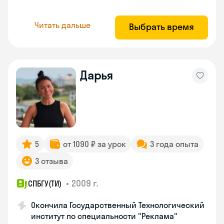
Читать дальше
Выбрать время
Дарья
5
от 1090 ₽ за урок
3 года опыта
3 отзыва
•
2009 г.
СПБГУ(ТИ)
Окончила Государственный Технологический
институт по специальности "Реклама"