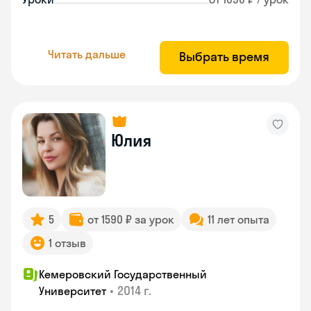
Читать дальше
Выбрать время
Юлия
5
от 1590 ₽ за урок
11 лет опыта
1 отзыв
Кемеровский Государственный
•
2014 г.
Университет