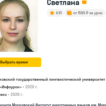
Светлана
4.91
от 1590 ₽ за урок
Выбрать время
ковский государственный лингвистический университет
•
2020 г.
 «Инфоурок»
•
2026 г.
лекс
нчила Московский Институт иностранных языков им. Мор