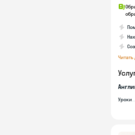
Обр
обра
По
Нах
Со
Читать
Услу
Англи
Уроки