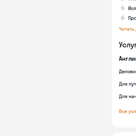
Ис
Пр
Читать
Услу
Англи
Делово
Для пу
Для на
Все усл