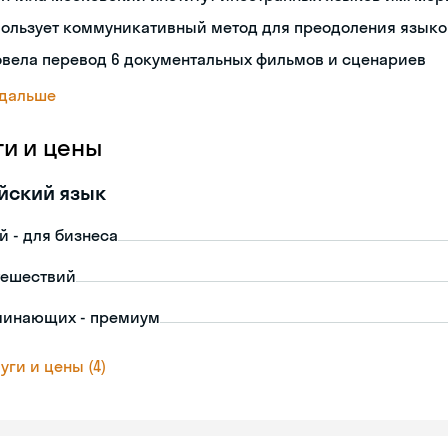
пользует коммуникативный метод для преодоления языко
овела перевод 6 документальных фильмов и сценариев
 дальше
ги и цены
йский язык
й - для бизнеса
тешествий
чинающих - премиум
уги и цены (4)