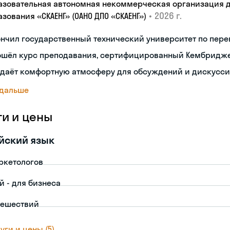
азовательная автономная некоммерческая организация 
•
2026 г.
зования «СКАЕНГ» (ОАНО ДПО «СКАЕНГ»)
нчил государственный технический университет по пере
ошёл курс преподавания, сертифицированный Кембридж
здаёт комфортную атмосферу для обсуждений и дискусс
 дальше
ги и цены
йский язык
ркетологов
й - для бизнеса
тешествий
уги и цены (5)