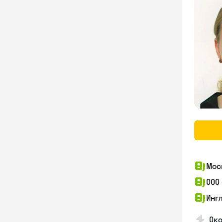
Мос
ООО
Инг
Око