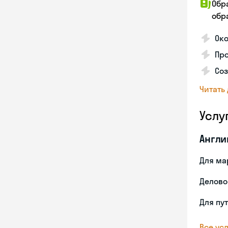
Обр
обра
Око
Пр
Со
Читать
Услу
Англи
Для ма
Делово
Для пу
Все усл