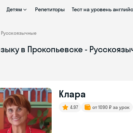
Детям
Репетиторы
Тест на уровень англий
Русскоязычные
зыку в Прокопьевске - Русскояз
Клара
4.97
от 1090 ₽ за урок