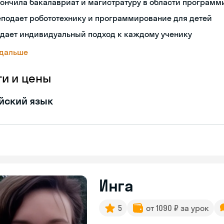
ончила бакалавриат и магистратуру в области програм
подает робототехнику и программирование для детей
здает индивидуальный подход к каждому ученику
 дальше
ги и цены
йский язык
Инга
5
от 1090 ₽ за урок