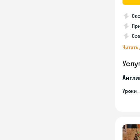
Око
При
Соз
Читать
Услу
Англи
Уроки