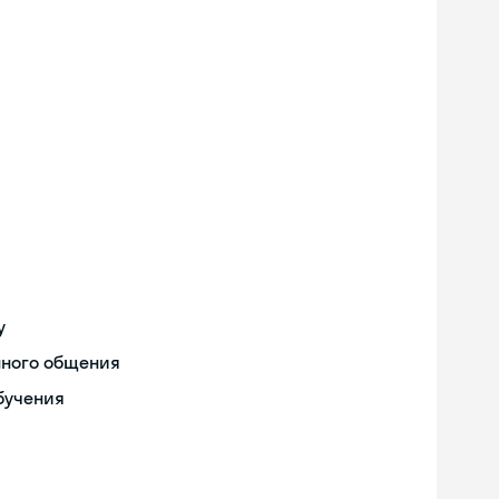
у
нного общения
бучения