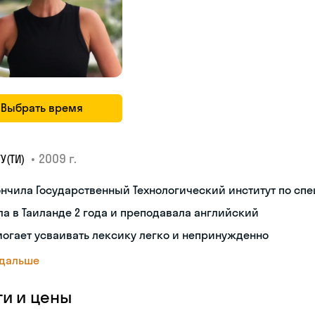
Выбрать время
•
2009 г.
У(ТИ)
нчила Государственный Технологический институт по сп
а в Таиланде 2 года и преподавала английский
огает усваивать лексику легко и непринужденно
 дальше
ги и цены