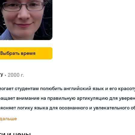
Выбрать время
•
2000 г.
ГУ
огает студентам полюбить английский язык и его красот
ращает внимание на правильную артикуляцию для увере
ясняет логику языка для осознанного и увлекательного о
 дальше
ги и цены