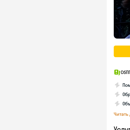
СбП
Пом
Об
Объ
Читать
Услу