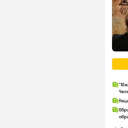
"Юж
Чел
Нац
Обр
обра