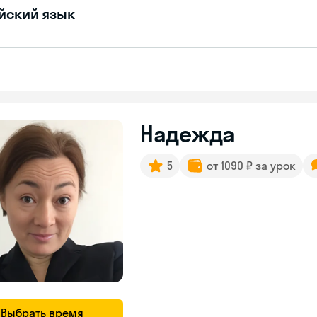
йский язык
Надежда
5
от 1090 ₽ за урок
Выбрать время