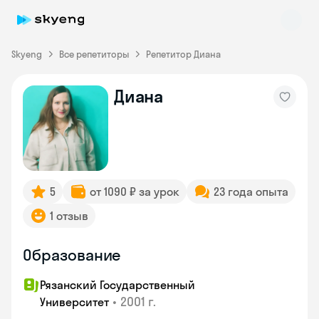
Skyeng
Все репетиторы
Репетитор Диана
Диана
Skyeng Chat
online
5
от 1090 ₽ за урок
23 года опыта
1 отзыв
Образование
Рязанский Государственный
•
2001 г.
Университет