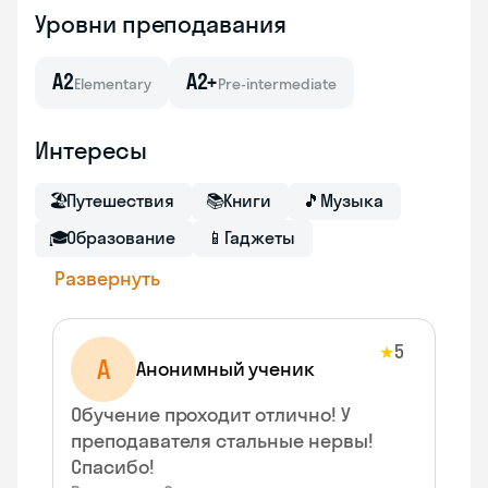
Уровни преподавания
A2
A2+
Elementary
Pre-intermediate
Интересы
🏖
Путешествия
📚
Книги
🎵
Музыка
🎓
Образование
📱
Гаджеты
Развернуть
5
★
А
Анонимный ученик
Обучение проходит отлично! У
преподавателя стальные нервы!
Спасибо!