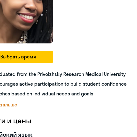
Выбрать время
duated from the Privolzhsky Research Medical University
ourages active participation to build student confidence
ches based on individual needs and goals
 дальше
ги и цены
йский язык