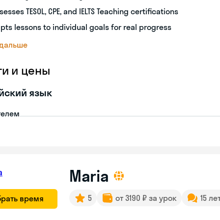
sesses TESOL, CPE, and IELTS Teaching certifications
pts lessons to individual goals for real progress
 дальше
ги и цены
йский язык
телем
Maria
5
от 3190 ₽ за урок
15 ле
рать время