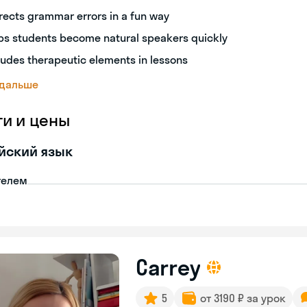
rects grammar errors in a fun way
ps students become natural speakers quickly
ludes therapeutic elements in lessons
 дальше
ги и цены
йский язык
телем
Carrey
5
от 3190 ₽ за урок