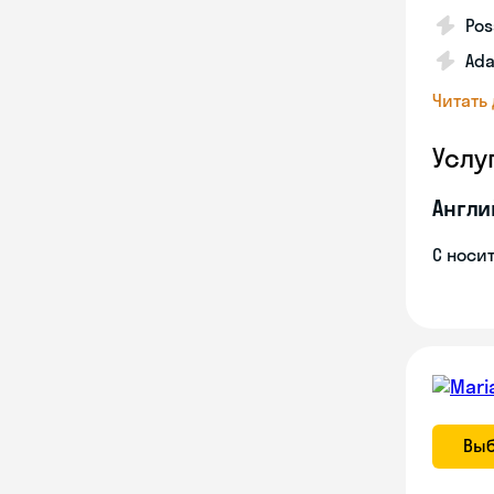
Pos
Ada
Читать
Услу
Англи
С носи
Выб