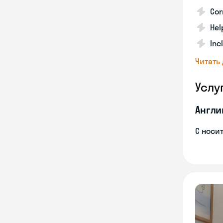
Cor
Hel
Inc
Читать
Услу
Англи
С носи