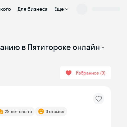
ского
Для бизнеса
Еще
анию в Пятигорске онлайн -
Избранное
0
29 лет опыта
3 отзыва