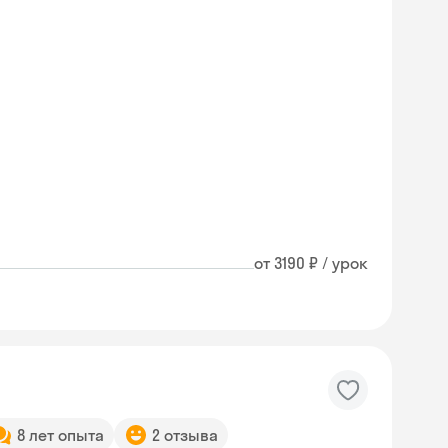
от 3190 ₽ / урок
Skyeng Chat
8 лет опыта
2 отзыва
online