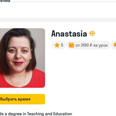
телем
Anastasia
5
от 3190 ₽ за урок
Выбрать время
ds a degree in Teaching and Education