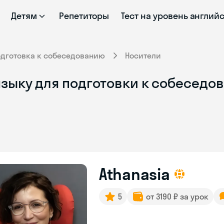
Детям
Репетиторы
Тест на уровень англий
одготовка к собеседованию
Носители
зыку для подготовки к собеседов
Athanasia
5
от 3190 ₽ за урок