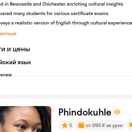
ed in Newcastle and Chichester, enriching cultural insights
pared many students for various certificate exams
veys a realistic version of English through cultural experienc
 дальше
ги и цены
йский язык
телем
Phindokuhle
5
от 3190 ₽ за урок