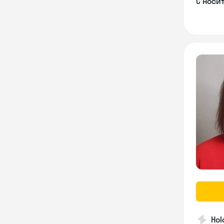
С носи
Hol