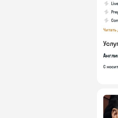
Liv
Pre
Con
Читать
Услу
Англи
С носи