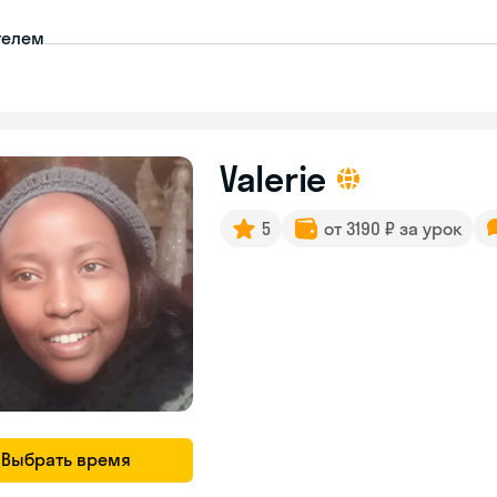
телем
Valerie
5
от 3190 ₽ за урок
Выбрать время