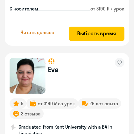
С носителем
от 3190 ₽ / урок
Читать дальше
Выбрать время
Eva
5
от 3190 ₽ за урок
29 лет опыта
3 отзыва
Graduated from Kent University with a BA in
Linguistics