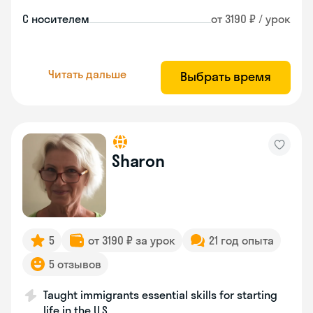
С носителем
от 3190 ₽ / урок
Читать дальше
Выбрать время
Sharon
5
от 3190 ₽ за урок
21 год опыта
5 отзывов
Taught immigrants essential skills for starting
life in the U.S.