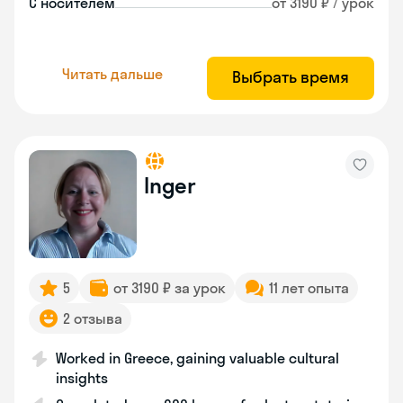
С носителем
от 3190 ₽ / урок
Читать дальше
Выбрать время
Inger
5
от 3190 ₽ за урок
11 лет опыта
2 отзыва
Worked in Greece, gaining valuable cultural
insights