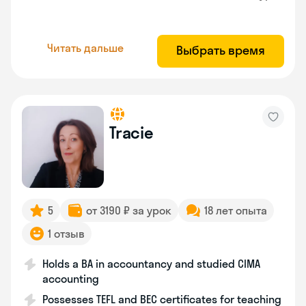
Читать дальше
Выбрать время
Tracie
5
от 3190 ₽ за урок
18 лет опыта
1 отзыв
Holds a BA in accountancy and studied CIMA
accounting
Possesses TEFL and BEC certificates for teaching