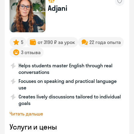
Adjani
5
от 3190 ₽ за урок
22 года опыта
3 отзыва
Helps students master English through real
conversations
Focuses on speaking and practical language
use
Creates lively discussions tailored to individual
goals
Читать дальше
Услуги и цены