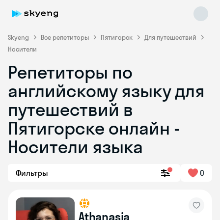
Skyeng
Все репетиторы
Пятигорск
Для путешествий
Носители
Репетиторы по
английскому языку для
путешествий в
Пятигорске онлайн -
Skyeng Chat
online
Носители языка
Фильтры
0
Athanasia