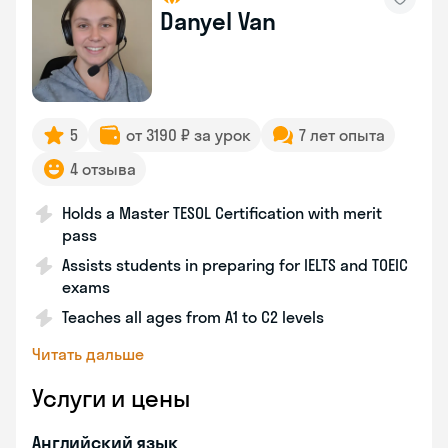
Danyel Van
5
от 3190 ₽ за урок
7 лет опыта
4 отзыва
Holds a Master TESOL Certification with merit
pass
Assists students in preparing for IELTS and TOEIC
exams
Teaches all ages from A1 to C2 levels
Читать дальше
Услуги и цены
Английский язык