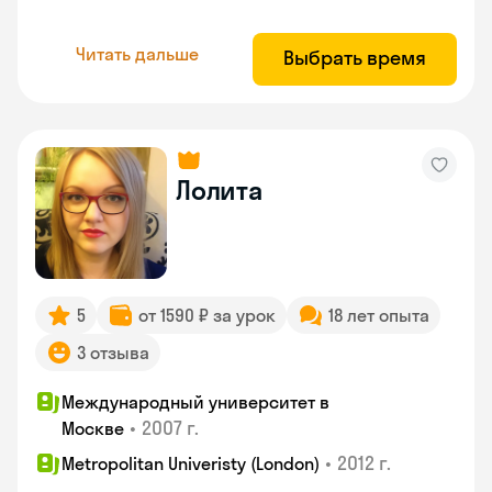
Читать дальше
Выбрать время
Лолита
5
от 1590 ₽ за урок
18 лет опыта
3 отзыва
Международный университет в
•
2007 г.
Москве
•
2012 г.
Metropolitan Univeristy (London)