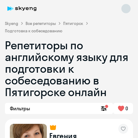
Skyeng
Все репетиторы
Пятигорск
Подготовка к собеседованию
Репетиторы по
английскому языку для
подготовки к
собеседованию в
Skyeng Chat
online
Пятигорске онлайн
Фильтры
0
Евгения