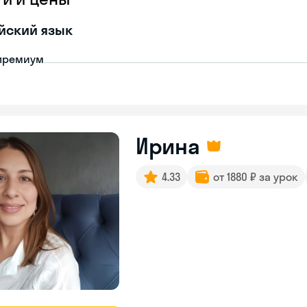
йский язык
премиум
Ирина
4.33
от 1880 ₽ за урок