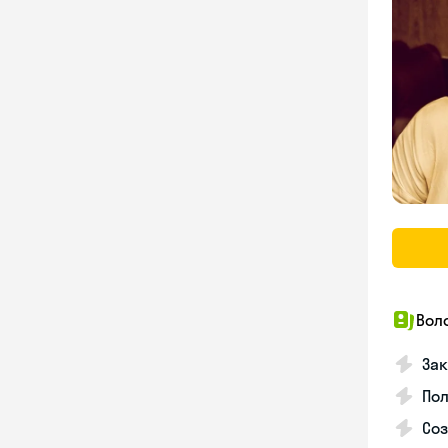
Вол
Зак
Пол
Со