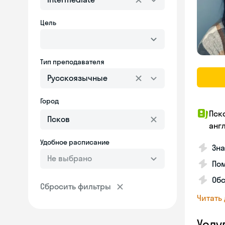
Цель
Тип преподавателя
Русскоязычные
Город
Пск
анг
Удобное расписание
Зна
Не выбрано
Пом
Об
Сбросить фильтры
Читать
Услу