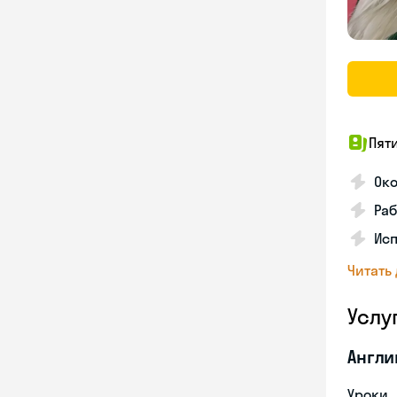
Пят
Ок
Раб
Исп
Читать
Услу
Англи
Уроки