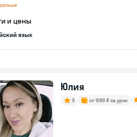
 дальше
ги и цены
йский язык
Юлия
5
от 1090 ₽ за урок