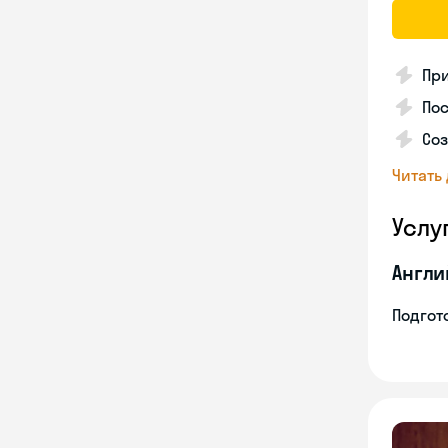
Пр
Пос
Со
Читать
Услу
Англи
Подгото