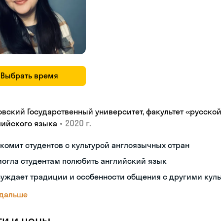
Выбрать время
овский Государственный университет, факультет «русской
•
2020 г.
лийского языка
комит студентов с культурой англоязычных стран
огла студентам полюбить английский язык
суждает традиции и особенности общения с другими кул
 дальше
ги и цены