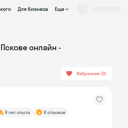
ского
Для бизнеса
Еще
 Пскове онлайн -
Избранное
0
9 лет опыта
6 отзывов