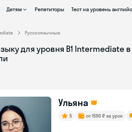
Детям
Репетиторы
Тест на уровень англий
ediate
Русскоязычные
ыку для уровня B1 Intermediate в
ли
Ульяна
5
от 1590 ₽ за урок