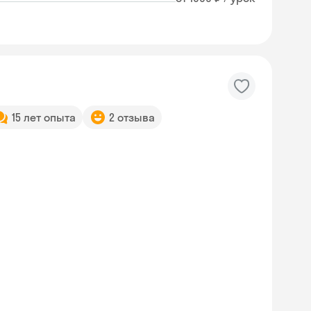
15 лет опыта
2 отзыва
Skyeng Chat
online