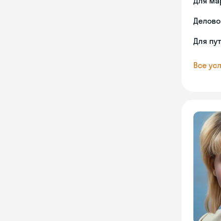
Для ма
Делово
Для пу
Все усл