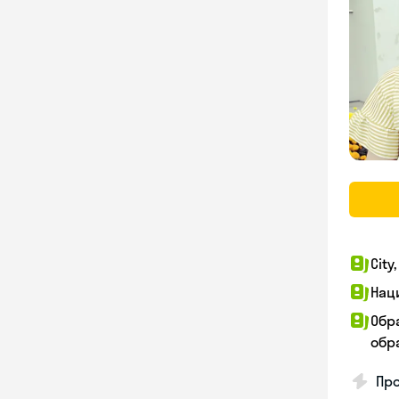
City
Нац
Обр
обра
Про