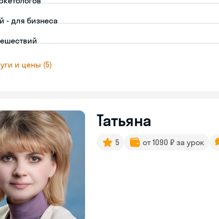
ркетологов
й - для бизнеса
тешествий
уги и цены (5)
Татьяна
5
от 1090 ₽ за урок