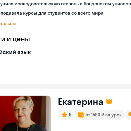
учила исследовательскую степень в Лондонском универс
подавала курсы для студентов со всего мира
 дальше
ги и цены
йский язык
Екатерина
5
от 1590 ₽ за урок