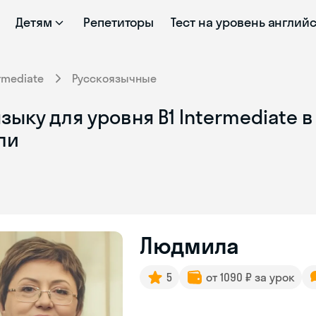
Детям
Репетиторы
Тест на уровень англий
rmediate
Русскоязычные
ыку для уровня B1 Intermediate в
ли
Людмила
5
от 1090 ₽ за урок