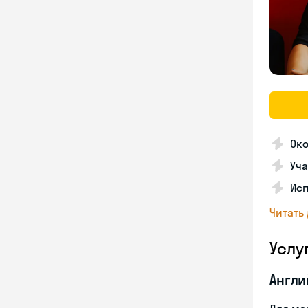
Ок
Уча
Ис
Читать
Услу
Англи