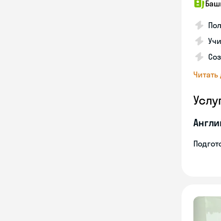
Баш
По
Учи
Со
Читать
Услу
Англи
Подгото