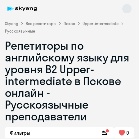
Skyeng
Все репетиторы
Псков
Upper-intermediate
Русскоязычные
Репетиторы по
английскому языку для
уровня B2 Upper-
intermediate в Пскове
Skyeng Chat
online
онлайн -
Русскоязычные
преподаватели
Фильтры
0