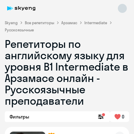
Skyeng
Все репетиторы
Арзамас
Intermediate
Русскоязычные
Репетиторы по
английскому языку для
уровня B1 Intermediate в
Арзамасе онлайн -
Skyeng Chat
online
Русскоязычные
преподаватели
Фильтры
0