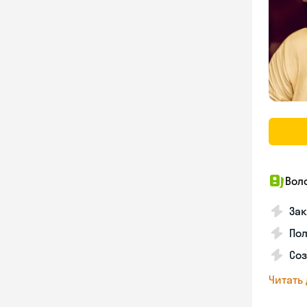
Вол
Зак
Пол
Со
Читать