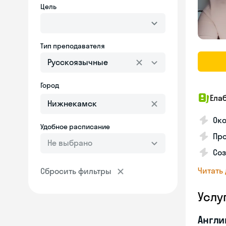
Цель
Тип преподавателя
Русскоязычные
Город
Ела
Око
Удобное расписание
Про
Не выбрано
Соз
Читать
Сбросить фильтры
Услу
Англи