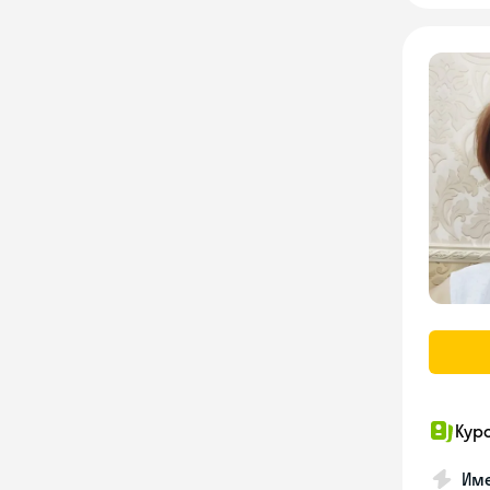
Кур
Име