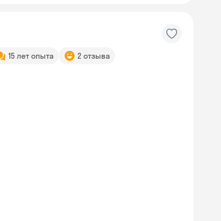
15 лет опыта
2 отзыва
Skyeng Chat
online