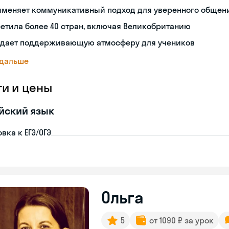
именяет коммуникативный подход для уверенного общен
етила более 40 стран, включая Великобританию
здает поддерживающую атмосферу для учеников
 дальше
ги и цены
йский язык
вка к ЕГЭ/ОГЭ
Ольга
5
от 1090 ₽ за урок