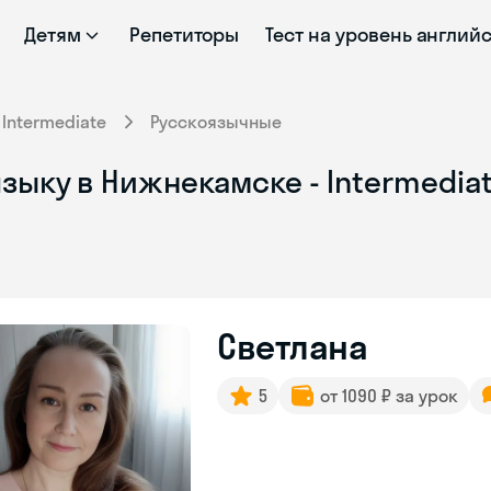
Детям
Репетиторы
Тест на уровень англий
Intermediate
Русскоязычные
зыку в Нижнекамске - Intermedia
Светлана
5
от 1090 ₽ за урок