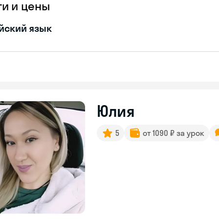
ги и цены
йский язык
Юлия
5
от 1090 ₽ за урок