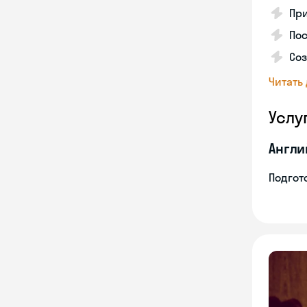
Пр
Пос
Со
Читать
Услу
Англи
Подгото