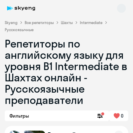
Skyeng
Все репетиторы
Шахты
Intermediate
Русскоязычные
Репетиторы по
английскому языку для
уровня B1 Intermediate в
Шахтах онлайн -
Skyeng Chat
online
Русскоязычные
преподаватели
Фильтры
0