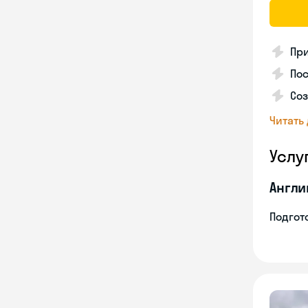
Пр
Пос
Со
Читать
Услу
Англи
Подгото