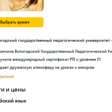
Выбрать время
огодский государственный педагогический университет
ончила Вологодский Государственный Педагогический Ун
учила международный сертификат PTE с уровнем C1
здает дружескую атмосферу на уроках с юмором
 дальше
ги и цены
йский язык