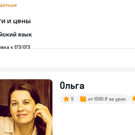
 дальше
ги и цены
йский язык
вка к ЕГЭ/ОГЭ
Ольга
5
от 1090 ₽ за урок