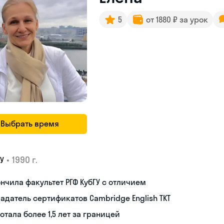
5
от 1880 ₽ за урок
Выбрать время
•
1990 г.
У
нчила факультет РГФ КубГУ с отличием
адатель сертификатов Cambridge English TKT
отала более 1,5 лет за границей