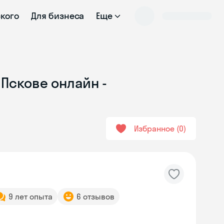
ского
Для бизнеса
Еще
 Пскове онлайн -
Избранное
0
9 лет опыта
6 отзывов