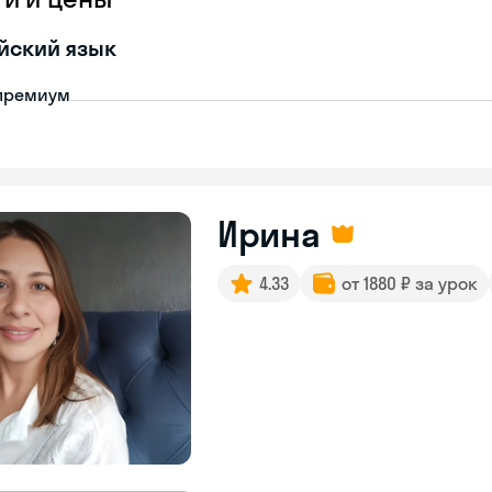
йский язык
премиум
Ирина
4.33
от 1880 ₽ за урок