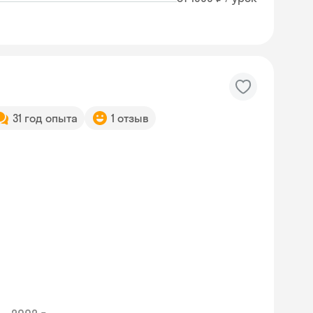
31 год опыта
1 отзыв
Skyeng Chat
online