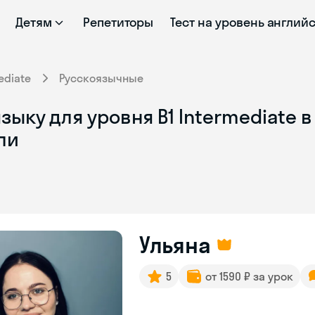
Детям
Репетиторы
Тест на уровень англий
ediate
Русскоязычные
ыку для уровня B1 Intermediate в
ли
Ульяна
5
от 1590 ₽ за урок