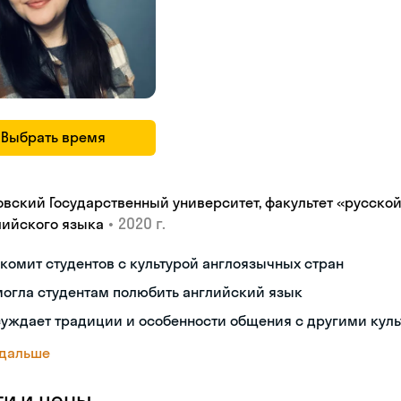
Выбрать время
овский Государственный университет, факультет «русской
•
2020 г.
лийского языка
комит студентов с культурой англоязычных стран
огла студентам полюбить английский язык
суждает традиции и особенности общения с другими кул
 дальше
ги и цены