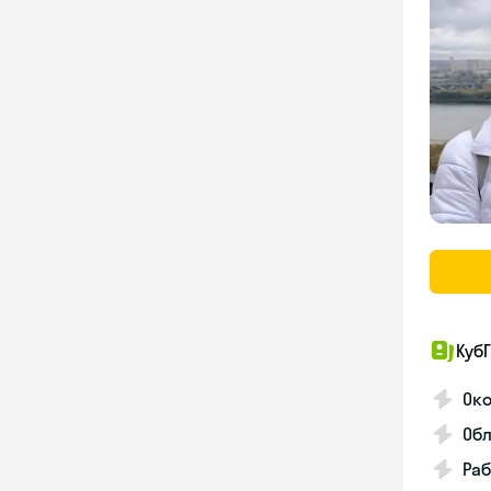
КубГ
Око
Обл
Раб