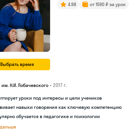
4.98
от 1590 ₽ за урок
Выбрать время
•
2017 г.
 им. Н.И. Лобачевского
птирует уроки под интересы и цели учеников
звивает навыки говорения как ключевую компетенцию
улярно обучается в педагогике и психологии
 дальше