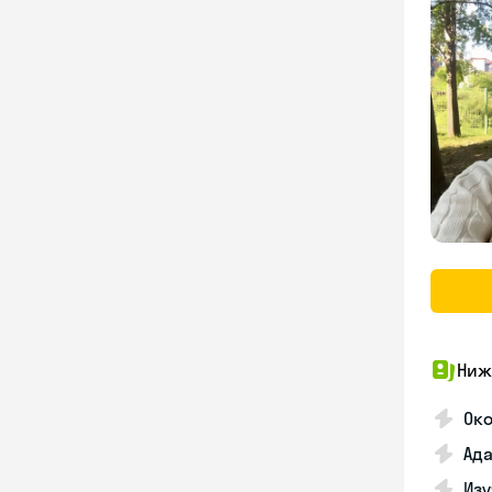
Ниж
Око
Ада
Изу