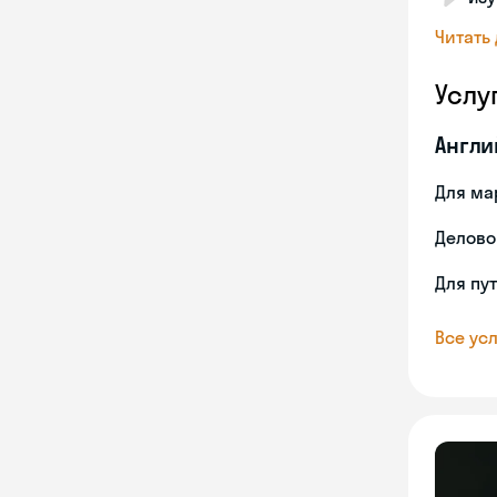
Читать
Услу
Англи
Для ма
Делово
Для пу
Все усл