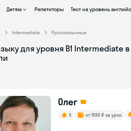
Детям
Репетиторы
Тест на уровень англий
д
Intermediate
Русскоязычные
зыку для уровня B1 Intermediate 
ли
Олег
5
от 1590 ₽ за урок