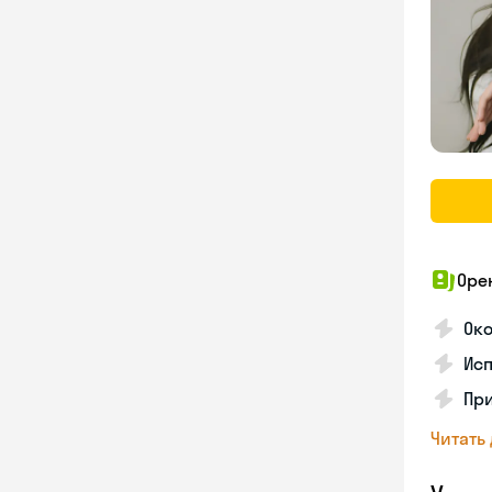
Оре
Ок
Ис
При
Читать