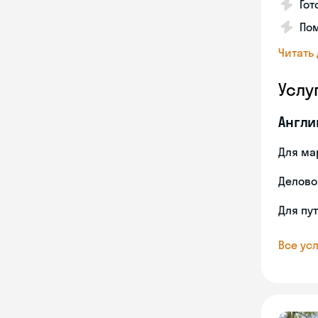
Гот
По
Читать
Услу
Англи
Для ма
Делово
Для пу
Все усл