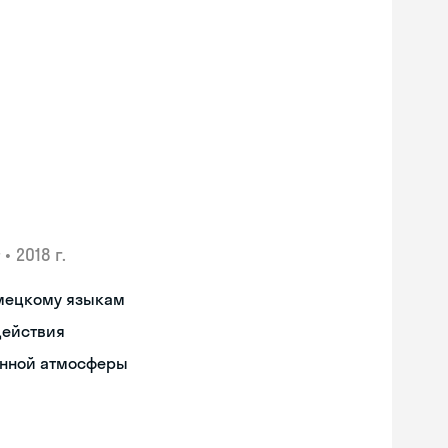
•
2018 г.
емецкому языкам
действия
енной атмосферы
Skyeng Chat
online