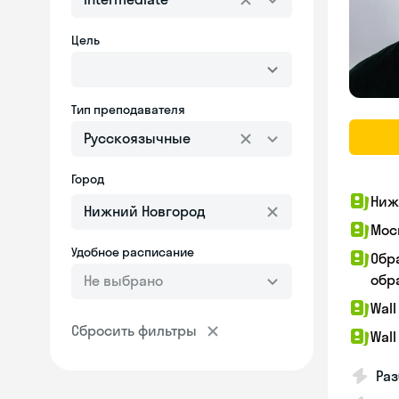
Цель
Тип преподавателя
Русскоязычные
Город
Ниж
Мос
Удобное расписание
Обр
обра
Не выбрано
Wall
Сбросить фильтры
Wall
Раз