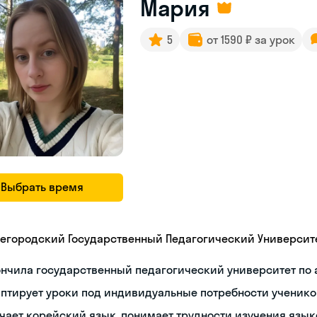
Мария
5
от 1590 ₽ за урок
Выбрать время
егородский Государственный Педагогический Университ
нчила государственный педагогический университет по
птирует уроки под индивидуальные потребности ученико
чает корейский язык, понимает трудности изучения язык