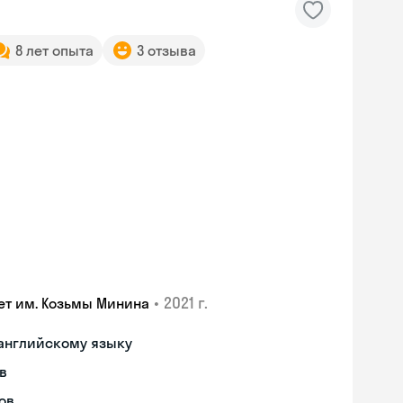
8 лет опыта
3 отзыва
•
2021 г.
ет им. Козьмы Минина
 английскому языку
в
ов