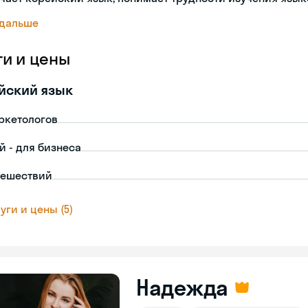
 дальше
ги и цены
йский язык
ркетологов
й - для бизнеса
тешествий
уги и цены (5)
Надежда