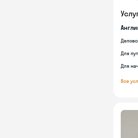
Услу
Англи
Делово
Для пу
Для на
Все усл