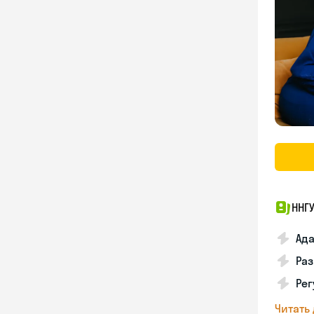
ННГУ
Ада
Ра
Рег
Читать