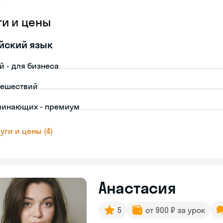
ги и цены
йский язык
й - для бизнеса
тешествий
чинающих - премиум
уги и цены (4)
Анастасия
5
от 900 ₽ за урок