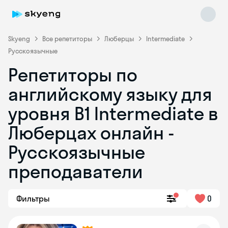
Skyeng
Все репетиторы
Люберцы
Intermediate
Русскоязычные
Репетиторы по
английскому языку для
уровня B1 Intermediate в
Люберцах онлайн -
Skyeng Chat
online
Русскоязычные
преподаватели
Фильтры
0