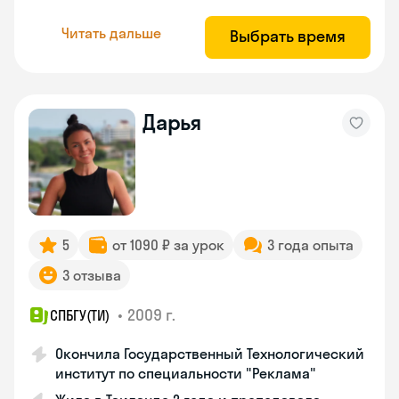
Читать дальше
Выбрать время
Дарья
5
от 1090 ₽ за урок
3 года опыта
3 отзыва
•
2009 г.
СПБГУ(ТИ)
Окончила Государственный Технологический
институт по специальности "Реклама"