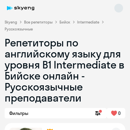
Skyeng
Все репетиторы
Бийск
Intermediate
Русскоязычные
Репетиторы по
английскому языку для
уровня B1 Intermediate в
Бийске онлайн -
Skyeng Chat
online
Русскоязычные
преподаватели
Фильтры
0