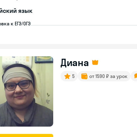
йский язык
вка к ЕГЭ/ОГЭ
Диана
5
от 1590 ₽ за урок