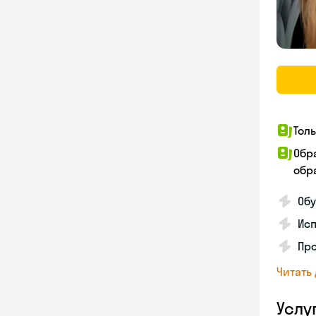
Тол
Обр
обра
Обу
Исп
Про
Читать
Услу