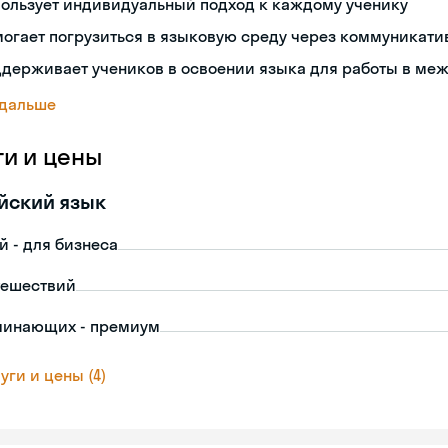
пользует индивидуальный подход к каждому ученику
огает погрузиться в языковую среду через коммуникат
ддерживает учеников в освоении языка для работы в ме
 дальше
ги и цены
йский язык
й - для бизнеса
тешествий
чинающих - премиум
уги и цены (4)