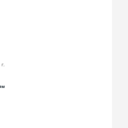
 г.
ям