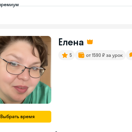
премиум
Елена
5
от 1590 ₽ за урок
Выбрать время