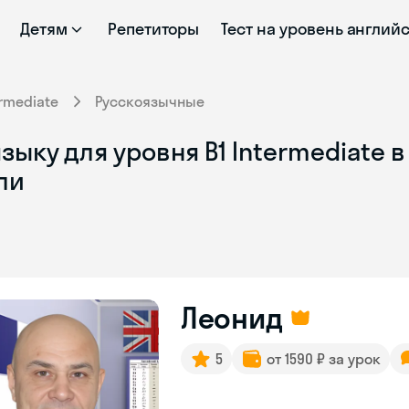
Детям
Репетиторы
Тест на уровень англий
ermediate
Русскоязычные
ыку для уровня B1 Intermediate в 
ли
Леонид
5
от 1590 ₽ за урок