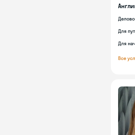
Англи
Делово
Для пу
Для на
Все усл