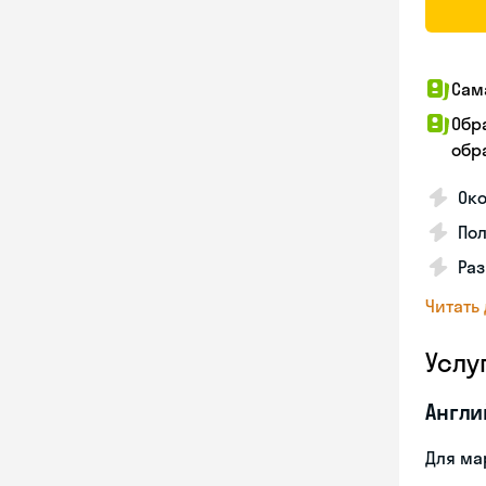
Сам
Обр
обра
Ок
По
Раз
Читать
Услу
Англи
Для ма