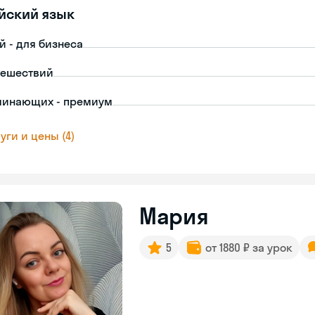
йский язык
й - для бизнеса
тешествий
чинающих - премиум
уги и цены (4)
Мария
5
от 1880 ₽ за урок