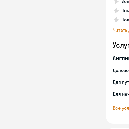
Ис
Пом
По
Читать
Услу
Англи
Делово
Для пу
Для на
Все усл