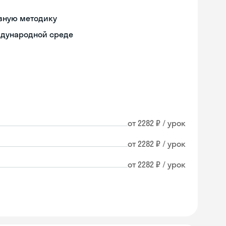
ивную методику
ждународной среде
от 2282 ₽ / урок
от 2282 ₽ / урок
от 2282 ₽ / урок
Skyeng Chat
online