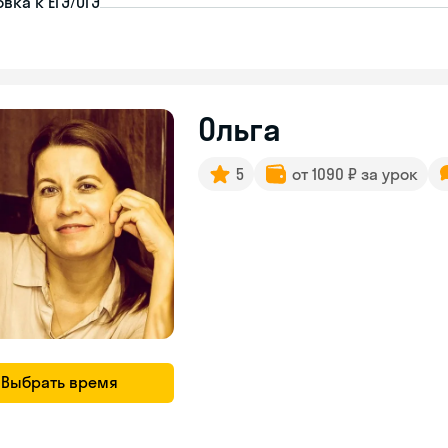
вка к ЕГЭ/ОГЭ
Ольга
5
от 1090 ₽ за урок
Выбрать время