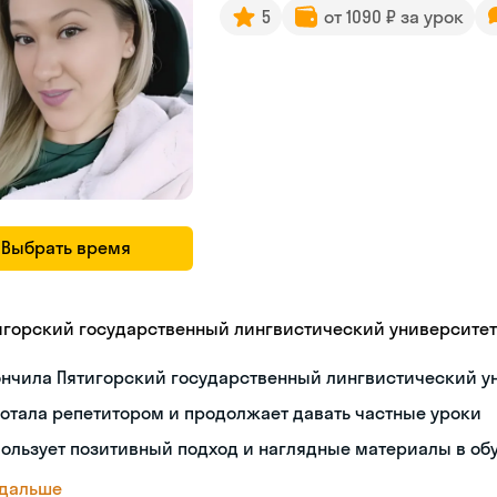
5
от 1090 ₽ за урок
Выбрать время
игорский государственный лингвистический университет
ончила Пятигорский государственный лингвистический у
отала репетитором и продолжает давать частные уроки
ользует позитивный подход и наглядные материалы в об
 дальше