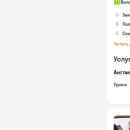
Вол
Зак
Пол
Со
Читать
Услу
Англи
Уроки