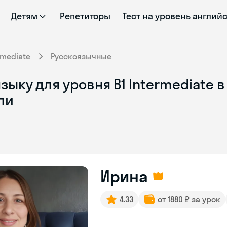
Детям
Репетиторы
Тест на уровень англий
rmediate
Русскоязычные
ыку для уровня B1 Intermediate в
ли
Ирина
4.33
от 1880 ₽ за урок