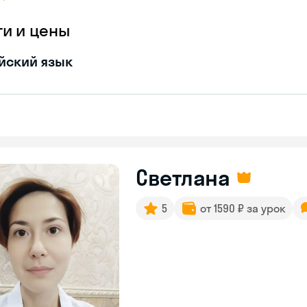
ги и цены
йский язык
Светлана
5
от 1590 ₽ за урок