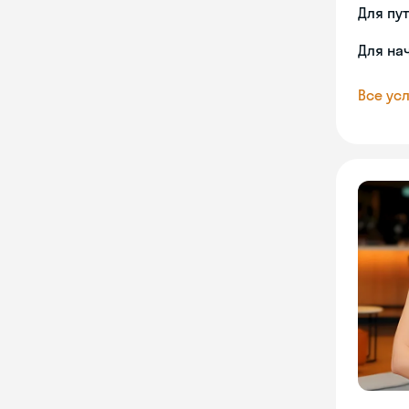
Для пу
Для на
Все усл