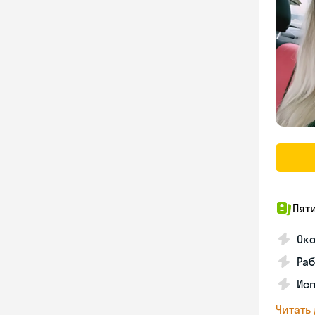
Пят
Ок
Раб
Исп
Читать