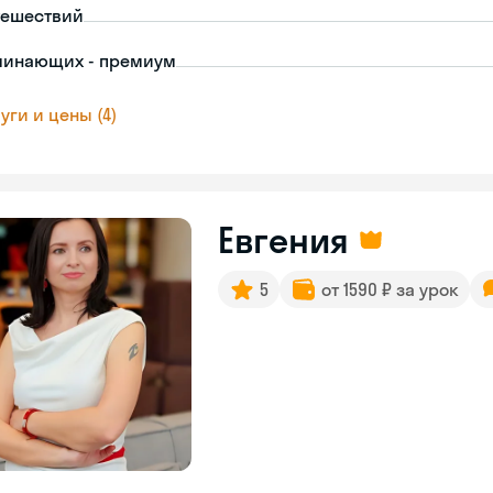
тешествий
чинающих - премиум
уги и цены (4)
Евгения
5
от 1590 ₽ за урок