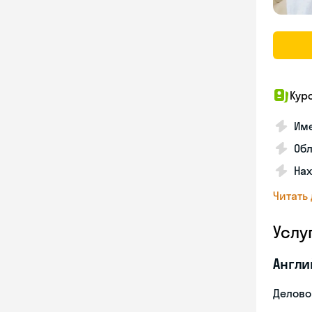
Кур
Име
Об
На
Читать
Услу
Англи
Делово