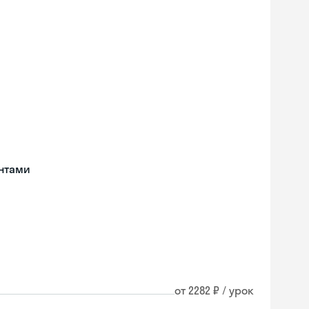
нтами
от 2282 ₽ / урок