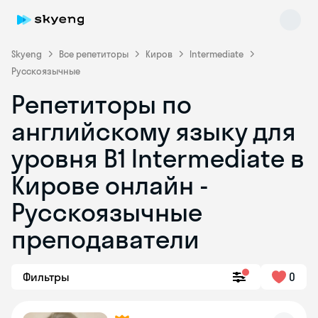
Skyeng
Все репетиторы
Киров
Intermediate
Русскоязычные
Репетиторы по
английскому языку для
уровня B1 Intermediate в
Кирове онлайн -
Skyeng Chat
online
Русскоязычные
преподаватели
Фильтры
0