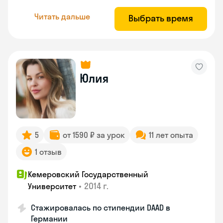
Читать дальше
Выбрать время
Юлия
5
от 1590 ₽ за урок
11 лет опыта
1 отзыв
Кемеровский Государственный
•
2014 г.
Университет
Стажировалась по стипендии DAAD в
Германии