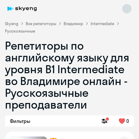
Skyeng
Все репетиторы
Владимир
Intermediate
Русскоязычные
Репетиторы по
английскому языку для
уровня B1 Intermediate
во Владимире онлайн -
Skyeng Chat
online
Русскоязычные
преподаватели
Фильтры
0