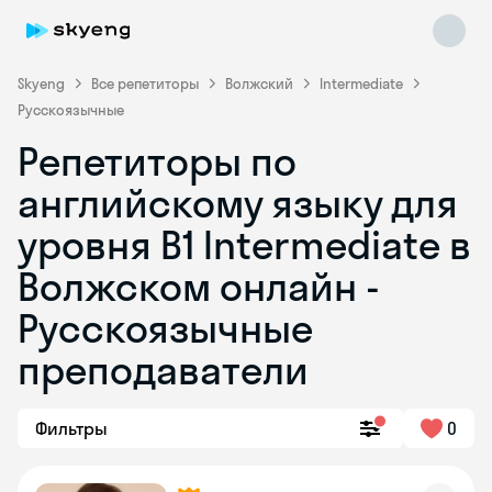
Skyeng
Все репетиторы
Волжский
Intermediate
Русскоязычные
Репетиторы по
английскому языку для
уровня B1 Intermediate в
Волжском онлайн -
Skyeng Chat
online
Русскоязычные
преподаватели
Фильтры
0