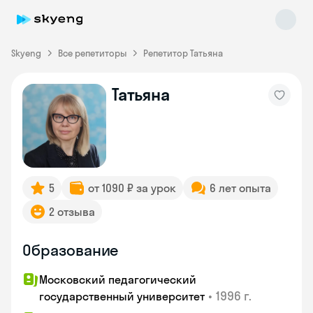
Skyeng
Все репетиторы
Репетитор Татьяна
Татьяна
Skyeng Chat
online
5
от 1090 ₽ за урок
6 лет опыта
2 отзыва
Образование
Московский педагогический
•
1996 г.
государственный университет