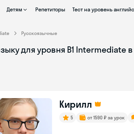
Детям
Репетиторы
Тест на уровень англий
iate
Русскоязычные
ыку для уровня B1 Intermediate в
Кирилл
5
от 1590 ₽ за урок