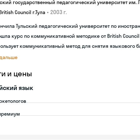
ьский государственный педагогический университет им. Л.
•
2003 г.
British Council г.Тула
нчила Тульский педагогический университет по иностр
шла курс по коммуникативной методике от British Council
ользует коммуникативный метод для снятия языкового 
 дальше
ги и цены
йский язык
ркетологов
премиум