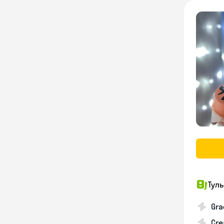
Тул
Gra
Cre