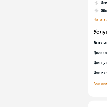
Исп
Об
Читать
Услу
Англи
Делово
Для пу
Для на
Все усл