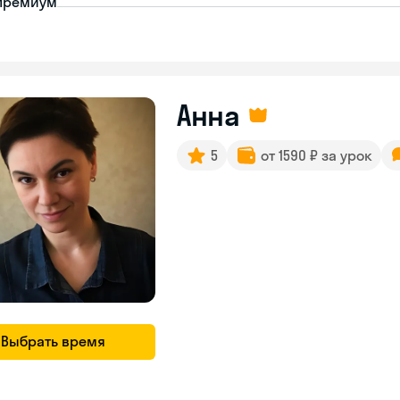
премиум
Анна
5
от 1590 ₽ за урок
Выбрать время