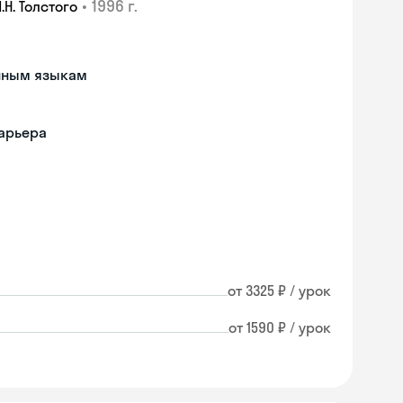
•
1996 г.
Н. Толстого
анным языкам
барьера
от 3325 ₽ / урок
от 1590 ₽ / урок