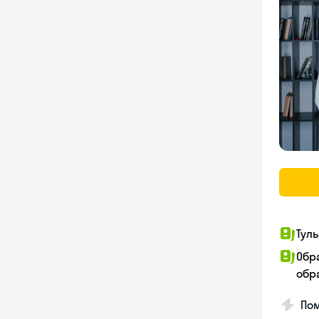
Тул
Обр
обр
Пом