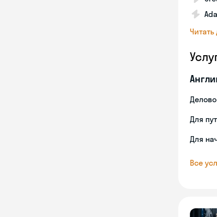
Ada
Читать
Услу
Англи
Делово
Для пу
Для на
Все усл