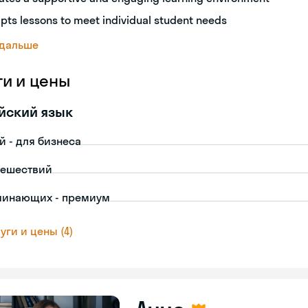
pts lessons to meet individual student needs
 дальше
ги и цены
йский язык
й - для бизнеса
тешествий
чинающих - премиум
уги и цены (4)