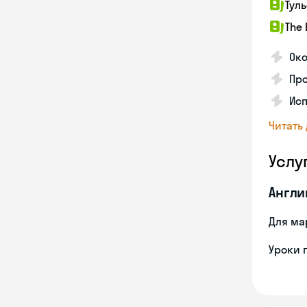
Тул
The 
Око
Про
Исп
Читать
Услу
Англи
Для ма
Уроки 