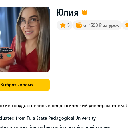
Юлия
5
от 1590 ₽ за урок
Выбрать время
ьский государственный педагогический университет им. Л.
duated from Tula State Pedagogical University
ates a supportive and engaging learning environment