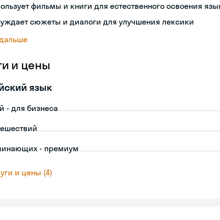
ользует фильмы и книги для естественного освоения язы
суждает сюжеты и диалоги для улучшения лексики
 дальше
ги и цены
йский язык
й - для бизнеса
тешествий
чинающих - премиум
уги и цены (4)