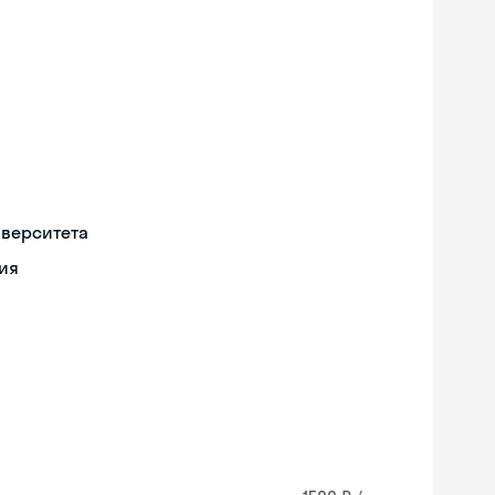
иверситета
ия