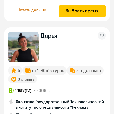
Читать дальше
Выбрать время
Дарья
5
от 1090 ₽ за урок
3 года опыта
3 отзыва
•
2009 г.
СПБГУ(ТИ)
Окончила Государственный Технологический
институт по специальности "Реклама"