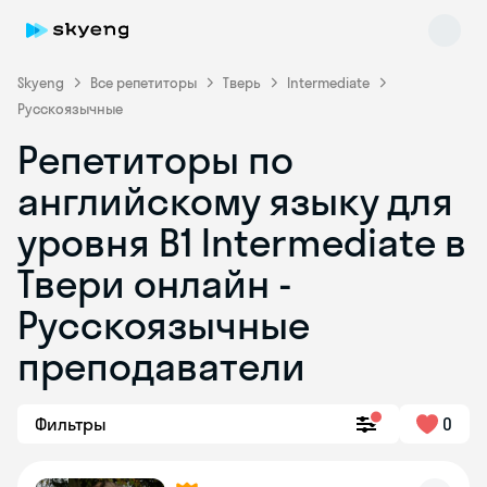
Skyeng
Все репетиторы
Тверь
Intermediate
Русскоязычные
Репетиторы по
английскому языку для
уровня B1 Intermediate в
Твери онлайн -
Skyeng Chat
online
Русскоязычные
преподаватели
Фильтры
0