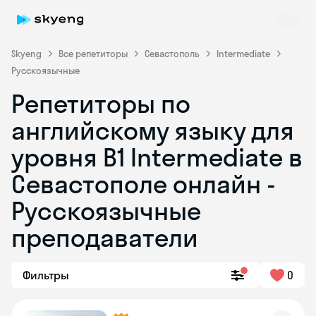
Skyeng
Все репетиторы
Севастополь
Intermediate
Русскоязычные
Репетиторы по
английскому языку для
уровня B1 Intermediate в
Севастополе онлайн -
Skyeng Chat
online
Русскоязычные
преподаватели
Фильтры
0